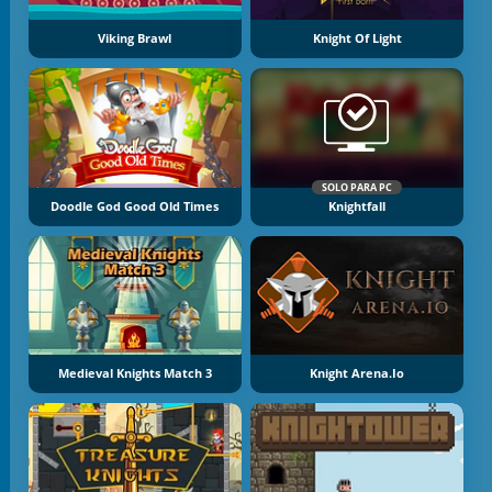
Viking Brawl
Knight Of Light
SOLO PARA PC
Doodle God Good Old Times
Knightfall
Medieval Knights Match 3
Knight Arena.io