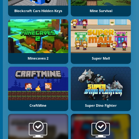
Blockcraft Cars Hidden Keys
Mine Survival
Minecaves 2
Super Mall
CraftMine
Super Dino Fighter