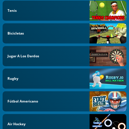
Tenis
Bicicletas
Jugar A Los Dardos
Rugby
Fútbol Americano
Air Hockey