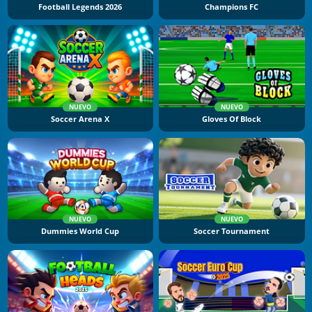
Football Legends 2026
Champions FC
NUEVO
NUEVO
Soccer Arena X
Gloves Of Block
NUEVO
NUEVO
Dummies World Cup
Soccer Tournament