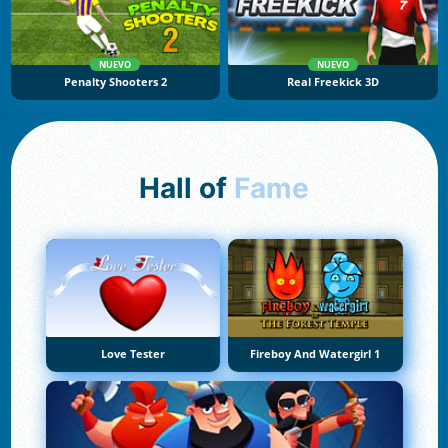
NUEVO
NUEVO
Penalty Shooters 2
Real Freekick 3D
Hall of
Fame
Love Tester
Fireboy And Watergirl 1