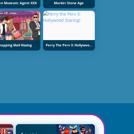
en Museum: Agent XXX
Murder Stone Age
hopping Mall Kissing
Perry The Perv 3: Hollywood Staring!