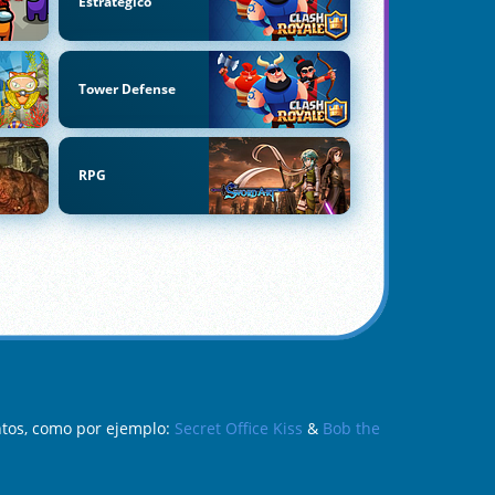
Estratégico
Tower Defense
RPG
ntos, como por ejemplo:
Secret Office Kiss
&
Bob the