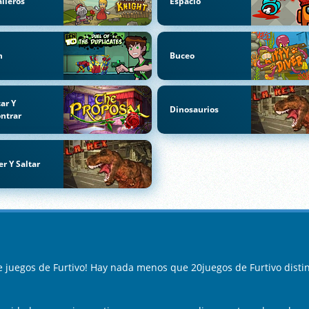
lleros
Espacio
n
Buceo
ar Y
Dinosaurios
ntrar
er Y Saltar
e juegos de Furtivo! Hay nada menos que 20juegos de Furtivo disti