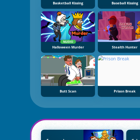
Basketball Kissing
Baseball Kissing
NUEVO
Halloween Murder
Stealth Hunter
Butt Scan
Prison Break