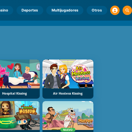
sino
Deportes
Multijugadores
Otros
Hospital Kissing
Air Hostess Kissing
NUEVO