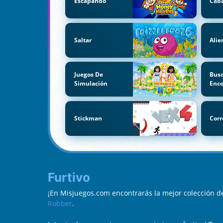
Escapando
Caba
Saltar
Alie
Juegos De
Busc
Simulación
Enco
Stickman
Corr
Furtivo
¡En Misjuegos.com encontrarás la mejor colección d
Robber
.