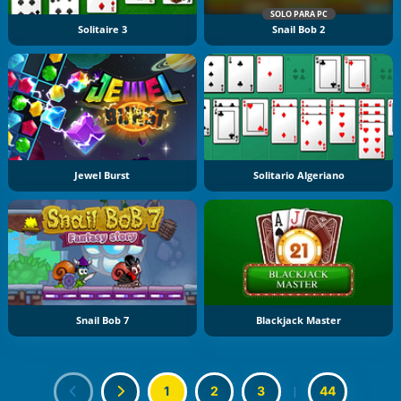
SOLO PARA PC
Solitaire 3
Snail Bob 2
Jewel Burst
Solitario Algeriano
Snail Bob 7
Blackjack Master
1
2
3
|
44