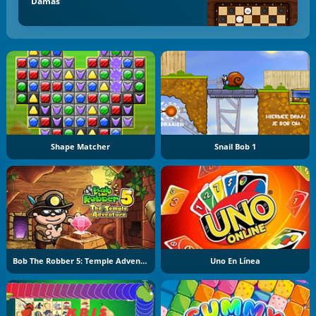
Damas
Shape Matcher
Snail Bob 1
Bob The Robber 5: Temple Adventure
Uno En Línea