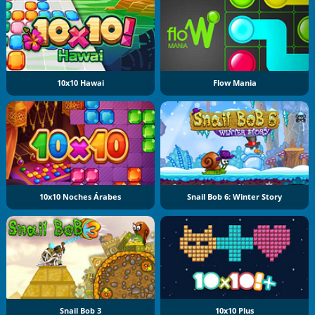
10x10 Hawai
Flow Mania
10x10 Noches Árabes
Snail Bob 6: Winter Story
Snail Bob 3
10x10 Plus