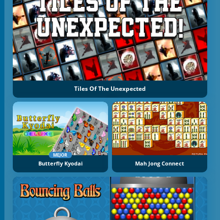
Tiles Of The Unexpected
MEJOR
Butterfly Kyodai
Mah Jong Connect