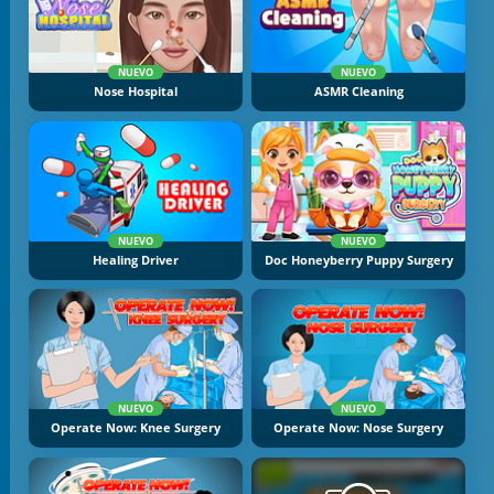
NUEVO
NUEVO
Nose Hospital
ASMR Cleaning
NUEVO
NUEVO
Healing Driver
Doc Honeyberry Puppy Surgery
NUEVO
NUEVO
Operate Now: Knee Surgery
Operate Now: Nose Surgery