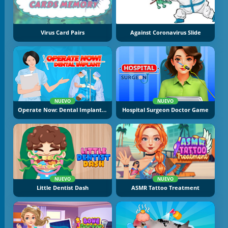
Virus Card Pairs
Against Coronavirus Slide
NUEVO
NUEVO
Operate Now: Dental Implant Surgery
Hospital Surgeon Doctor Game
NUEVO
NUEVO
Little Dentist Dash
ASMR Tattoo Treatment