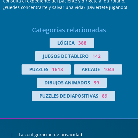
Consulta el expediente del paciente y dirígete al quirófano.
¿Puedes concentrarte y salvar una vida? ¡Diviértete jugando!
Categorías relacionadas
LÓGICA
388
JUEGOS DE TABLERO
142
PUZZLES
1618
ARCADE
1043
DIBUJOS ANIMADOS
39
PUZZLES DE DIAPOSITIVAS
89
La configuración de privacidad