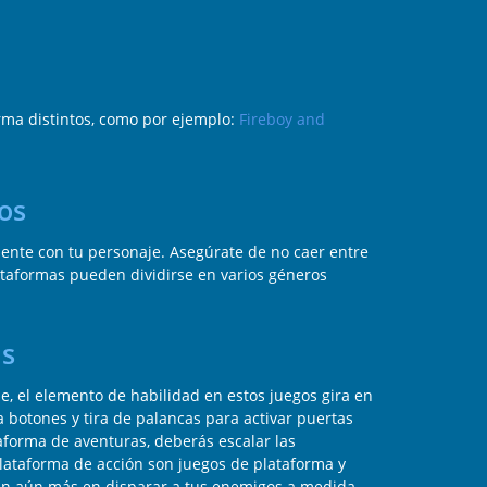
rma distintos, como por ejemplo:
Fireboy and
os
iente con tu personaje. Asegúrate de no caer entre
ataformas pueden dividirse en varios géneros
ás
, el elemento de habilidad en estos juegos gira en
 botones y tira de palancas para activar puertas
taforma de aventuras, deberás escalar las
plataforma de acción son juegos de plataforma y
ran aún más en disparar a tus enemigos a medida