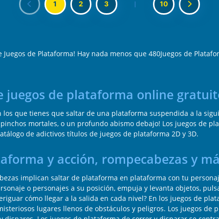
1
2
3
|
10
e Juegos de Plataforma! Hay nada menos que 480Juegos de Platafo
e juegos de plataforma online gratuit
 los que tienes que saltar de una plataforma suspendida a la sigu
 pinchos mortales, o un profundo abismo debajo! Los juegos de pl
atálogo de adictivos títulos de juegos de plataforma 2D y 3D.
ataforma y acción, rompecabezas y m
ezas implican saltar de plataforma en plataforma con tu personaje
sonaje o personajes a su posición, empuja y levanta objetos, pulsa
eriguar cómo llegar a la salida en cada nivel? En los juegos de pla
misteriosos lugares llenos de obstáculos y peligros. Los juegos de 
 disparos. Los juegos de plataforma de correr y disparar se cent