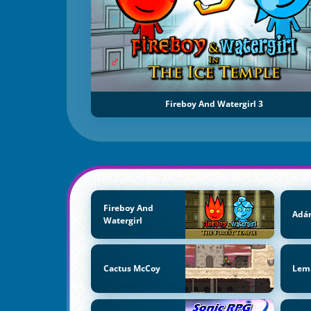
Fireboy And Watergirl 3
Fireboy And
Adán
Watergirl
Cactus McCoy
Lem