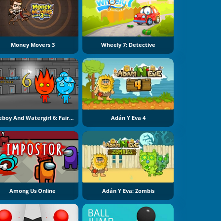
Money Movers 3
Wheely 7: Detective
Fireboy And Watergirl 6: Fairy Tales
Adán Y Eva 4
Among Us Online
Adán Y Eva: Zombis