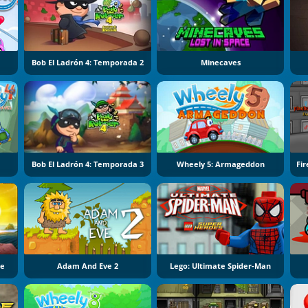
Bob El Ladrón 4: Temporada 2
Minecaves
Bob El Ladrón 4: Temporada 3
Wheely 5: Armageddon
re
Adam And Eve 2
Lego: Ultimate Spider-Man