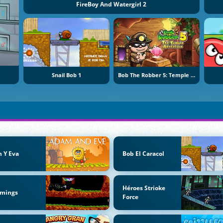
FireBoy And Watergirl 2
Snail Bob 1
Bob The Robber 5: Temple Adventure
 Y Eva
Bob El Caracol
Héroes Strioke
mings
Force