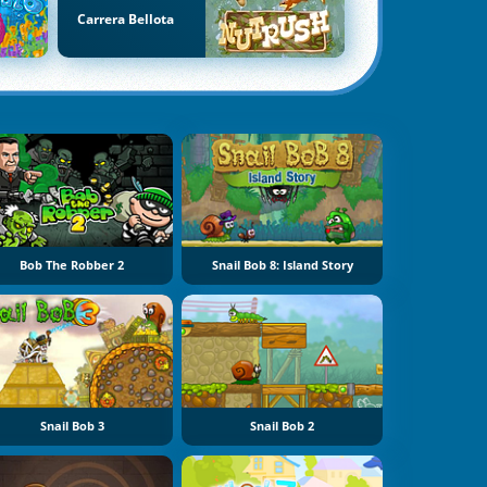
Carrera Bellota
Bob The Robber 2
Snail Bob 8: Island Story
Snail Bob 3
Snail Bob 2