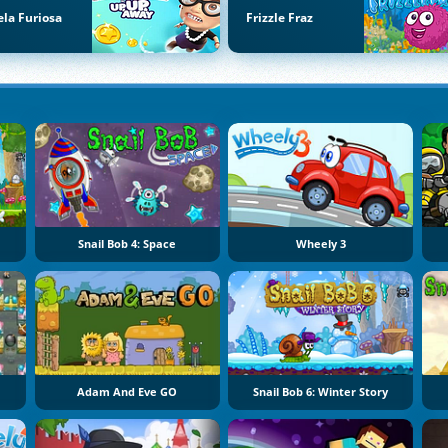
la Furiosa
Frizzle Fraz
Snail Bob 4: Space
Wheely 3
Adam And Eve GO
Snail Bob 6: Winter Story