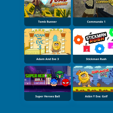
Tomb Runner
Commando 1
Adam And Eve 3
Stickman Rush
Super Heroes Ball
Adán Y Eva: Golf