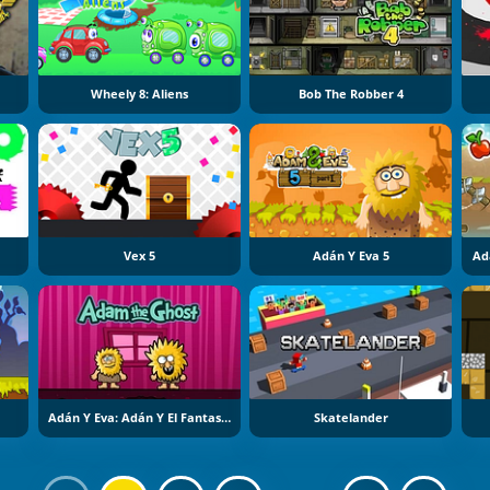
Wheely 8: Aliens
Bob The Robber 4
Vex 5
Adán Y Eva 5
Ad
Adán Y Eva: Adán Y El Fantasma
Skatelander