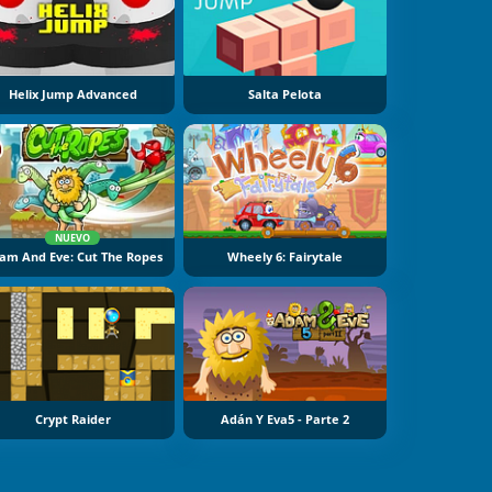
Helix Jump Advanced
Salta Pelota
NUEVO
am And Eve: Cut The Ropes
Wheely 6: Fairytale
Crypt Raider
Adán Y Eva5 - Parte 2