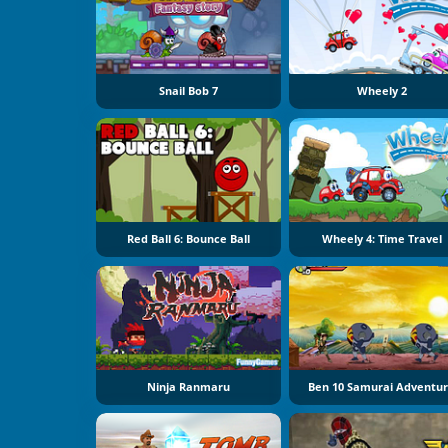
Snail Bob 7
Wheely 2
Red Ball 6: Bounce Ball
Wheely 4: Time Travel
Ninja Ranmaru
Ben 10 Samurai Adventu