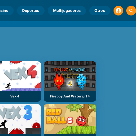
sino
Deportes
Multijugadores
Otros
Vex 4
Fireboy And Watergirl 4