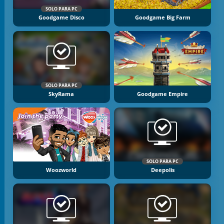
SOLO PARA PC
Goodgame Disco
Goodgame Big Farm
SOLO PARA PC
SkyRama
Goodgame Empire
SOLO PARA PC
Woozworld
Deepolis