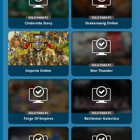
SOLO PARA PC
SOLO PARA PC
Cinderella Story
Drakensang Online
SOLO PARA PC
Imperia Online
War Thunder
SOLO PARA PC
SOLO PARA PC
Forge Of Empires
Battlestar Galactica