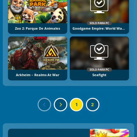
SOLO PARA PC
Zoo 2: Parque De Animales
Goodgame Empire: World War 3
SOLO PARA PC
Arkheim – Realms At War
Seafight
1
2