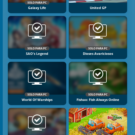
SOLO PARA PC
Galaxy Life
United GP
SOLO PARA PC
SOLO PARA PC
SAO's Legend
Dioses Avariciosos
SOLO PARA PC
SOLO PARA PC
World Of Warships
Fishao: Fish Always Online