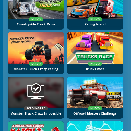
NUEVO
NUEVO
Countryside Truck Drive
Racing Island
NUEVO
NUEVO
Monster Truck Crazy Racing
Trucks Race
SOLO PARA PC
NUEVO
Monster Truck Crazy Impossible
Offroad Masters Challenge