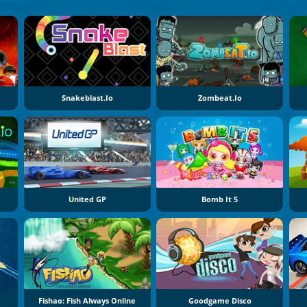
Snakeblast.io
Zombeat.io
United GP
Bomb It 5
Fishao: Fish Always Online
Goodgame Disco