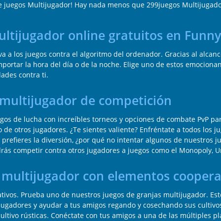
e juegos Multijugador! Hay nada menos que 299juegos Multijugado
multijugador online gratuitos en Fun
a a los juegos contra el algoritmo del ordenador. Gracias al alcan
portar la hora del día o de la noche. Elige uno de estos emocionan
ades contra ti.
 multijugador de competición
uegos de lucha con increíbles torneos y opciones de combate PvP p
de otros jugadores. ¿Te sientes valiente? Enfréntate a todos los j
 prefieres la diversión, ¿por qué no intentar algunos de nuestros j
rás competir contra otros jugadores a juegos como el Monopoly, Uno
s multijugador con elementos coopera
ativos. Prueba uno de nuestros juegos de granjas multijugador. Est
jugadores y ayudar a tus amigos regando y cosechando sus cultivos. 
ltivo rústicas. Conéctate con tus amigos a una de las múltiples pla