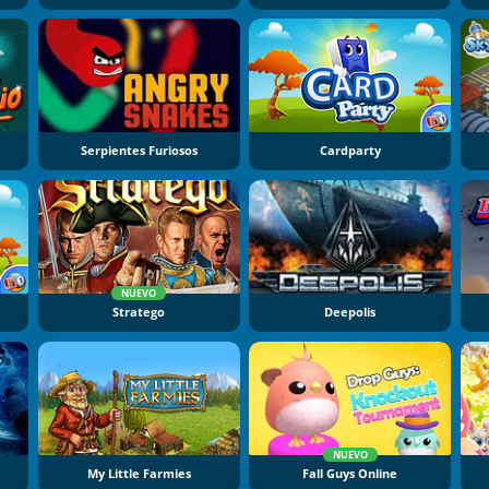
Serpientes Furiosos
Cardparty
NUEVO
Stratego
Deepolis
NUEVO
My Little Farmies
Fall Guys Online