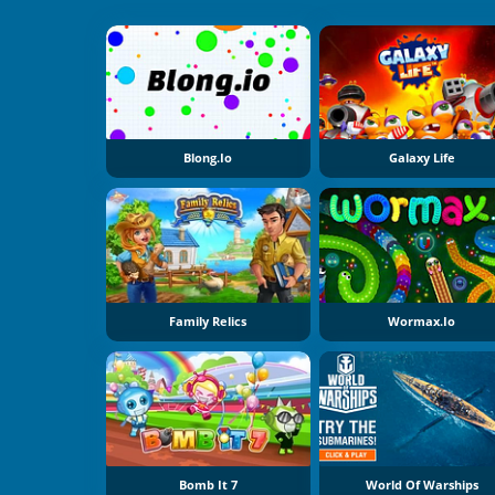
Blong.io
Galaxy Life
Family Relics
Wormax.io
Bomb It 7
World Of Warships