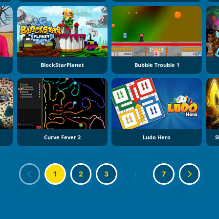
BlockStarPlanet
Bubble Trouble 1
Curve Fever 2
Ludo Hero
S
1
2
3
|
7