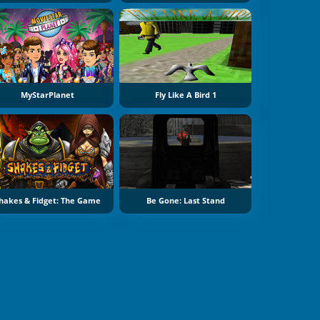
MyStarPlanet
Fly Like A Bird 1
hakes & Fidget: The Game
Be Gone: Last Stand