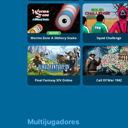
NUEVO
Worms Zone A Slithery Snake
Squid Challenge
Final Fantasy XIV Online
Call Of War 1942
Multijugadores