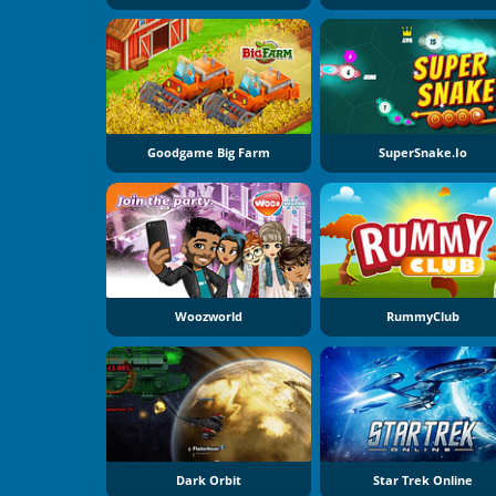
Goodgame Big Farm
SuperSnake.io
Woozworld
RummyClub
Dark Orbit
Star Trek Online