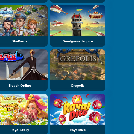
SkyRama
Goodgame Empire
Bleach Online
Grepolis
Royal Story
RoyalDice