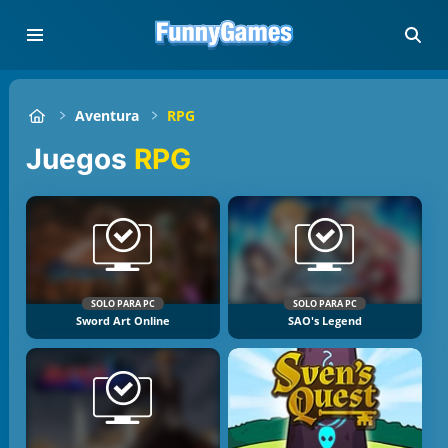
Aventura
RPG
Juegos
RPG
SOLO PARA PC
SOLO PARA PC
Sword Art Online
SAO's Legend