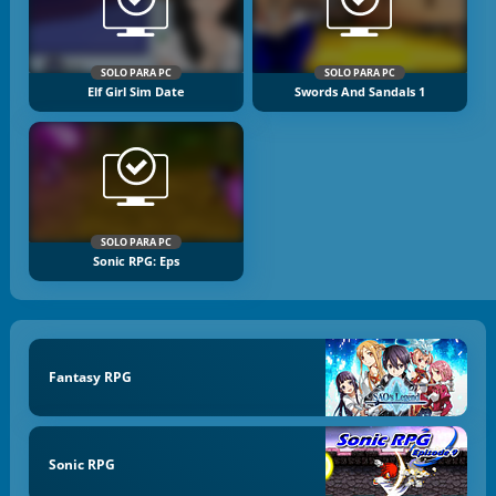
SOLO PARA PC
SOLO PARA PC
Elf Girl Sim Date
Swords And Sandals 1
SOLO PARA PC
Sonic RPG: Eps
Fantasy RPG
Sonic RPG