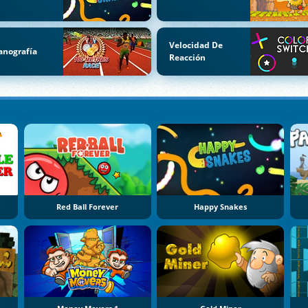
Velocidad De
anografía
Reacción
Red Ball Forever
Happy Snakes