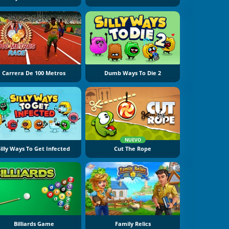
Carrera De 100 Metros
Dumb Ways To Die 2
NUEVO
Silly Ways To Get Infected
Cut The Rope
Billiards Game
Family Relics