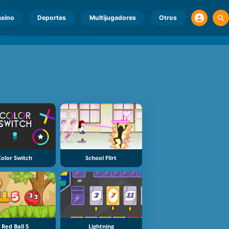
sino
Deportes
Multijugadores
Otros
Color Switch
School Flirt
Red Ball 5
Lightning