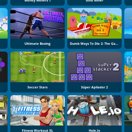
Money Movers 1
Gold Miner
Ultimate Boxing
Dumb Ways To Die 2: The Games
Soccer Stars
Súper Apilador 2
Fitness Workout XL
Hole.io