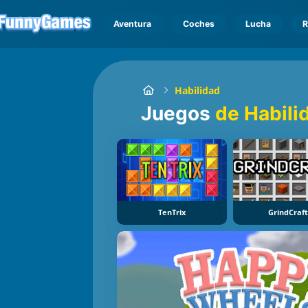
Aventura
Coches
Lucha
R
Habilidad
Juegos
de Habili
TenTrix
GrindCraft