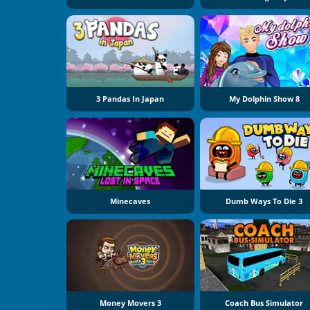
3 Pandas In Japan
My Dolphin Show 8
Minecaves
Dumb Ways To Die 3
Money Movers 3
Coach Bus Simulator