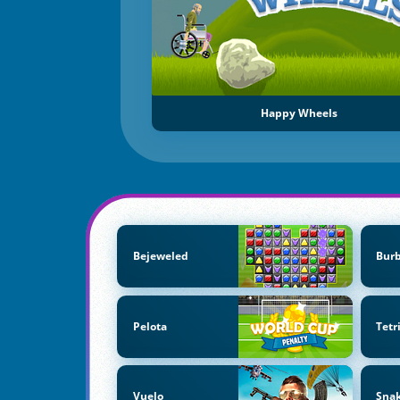
Happy Wheels
Bejeweled
Bur
Pelota
Tetr
Vuelo
Sna