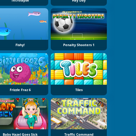
Tetrolapse
Hay Day
Fishy!
Penalty Shooters 1
Frizzle Fraz 6
Tiles
Baby Hazel Goes Sick
Traffic Command