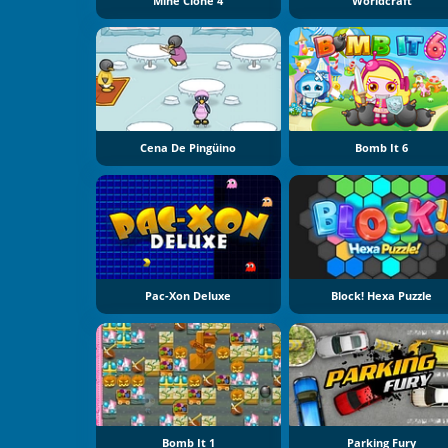
Mine Clone 4
Worldcraft
Cena De Pingüino
Bomb It 6
Pac-Xon Deluxe
Block! Hexa Puzzle
Bomb It 1
Parking Fury