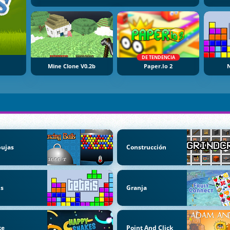
DE TENDENCIA
Mine Clone V0.2b
Paper.io 2
N
bujas
Construcción
is
Granja
ke
Point And Click