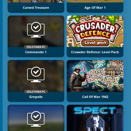
Cursed Treasure
Age Of War 1
SOLO PARA PC
Commando 1
Crusader Defence: Level Pack
SOLO PARA PC
Grepolis
Call Of War 1942