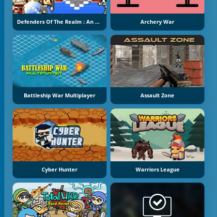
Defenders Of The Realm : An Epic War !
Archery War
Battleship War Multiplayer
Assault Zone
Cyber Hunter
Warriors League