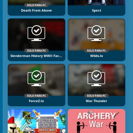
SOLO PARA PC
Death From Above
Spect
SOLO PARA PC
SOLO PARA PC
Slenderman History WWII Faceless Horror
Wilds.io
SOLO PARA PC
SOLO PARA PC
ForceZ.io
War Thunder