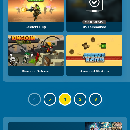
SOLO PARA PC
Soldiers Fury
US Commando
Kingdom Defense
Armored Blasters
1
2
3