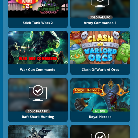
SOLO PARA PC
Stick Tank Wars 2
Army Commando 1
War Gun Commando
Clash Of Warlord Orcs
SOLO PARA PC
NUEVO
Raft Shark Hunting
Royal Heroes