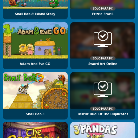
SOLO PARA PC
Snail Bob 8: Island Story
Frizzle Fraz 6
SOLO PARA PC
Adam And Eve GO
Sword Art Online
SOLO PARA PC
Snail Bob 3
Ben10: Duel Of The Duplicates