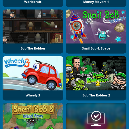
Worldcraft
Money Movers 1
Bob The Robber
Snail Bob 4: Space
Wheely 3
Bob The Robber 2