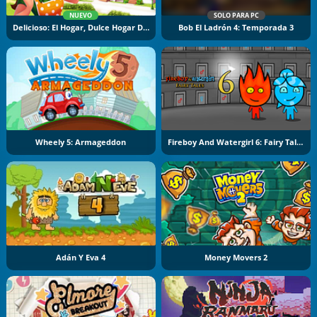
NUEVO
SOLO PARA PC
Delicioso: El Hogar, Dulce Hogar De Emily
Bob El Ladrón 4: Temporada 3
Wheely 5: Armageddon
Fireboy And Watergirl 6: Fairy Tales
Adán Y Eva 4
Money Movers 2