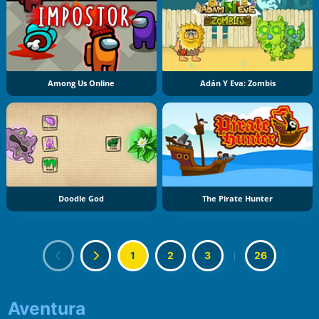
Among Us Online
Adán Y Eva: Zombis
Doodle God
The Pirate Hunter
1
2
3
|
26
Aventura