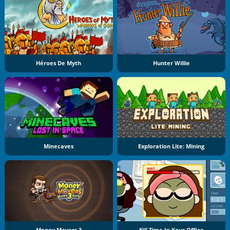
Héroes De Myth
Hunter Willie
Minecaves
Exploration Lite: Mining
Money Movers 3
Kill Time In Your Office