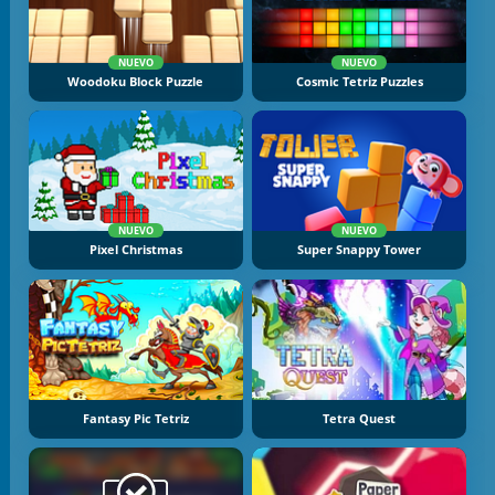
NUEVO
NUEVO
Woodoku Block Puzzle
Cosmic Tetriz Puzzles
NUEVO
NUEVO
Pixel Christmas
Super Snappy Tower
Fantasy Pic Tetriz
Tetra Quest