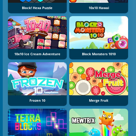
Block! Hexa Puzzle
10x10 Hawai
10x10 Ice Cream Adventure
Block Monsters 1010
Frozen 10
Merge Fruit