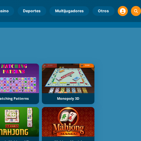
sino
Deportes
Multijugadores
Otros
atching Patterns
Monopoly 3D