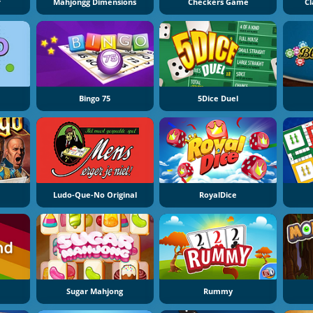
r
Mahjongg Dimensions
Checkers Game
Cl
Bingo 75
5Dice Duel
Ludo-Que-No Original
RoyalDice
Sugar Mahjong
Rummy