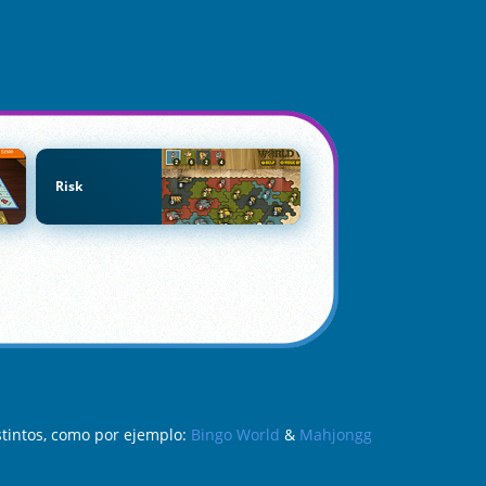
Risk
stintos, como por ejemplo:
Bingo World
&
Mahjongg