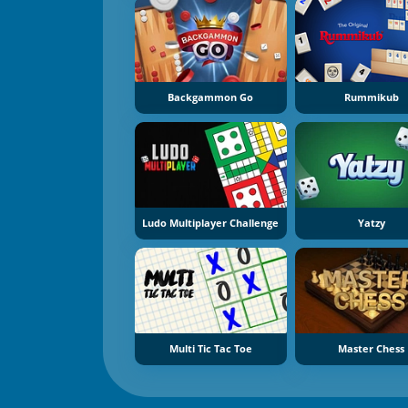
Backgammon Go
Rummikub
Ludo Multiplayer Challenge
Yatzy
Multi Tic Tac Toe
Master Chess