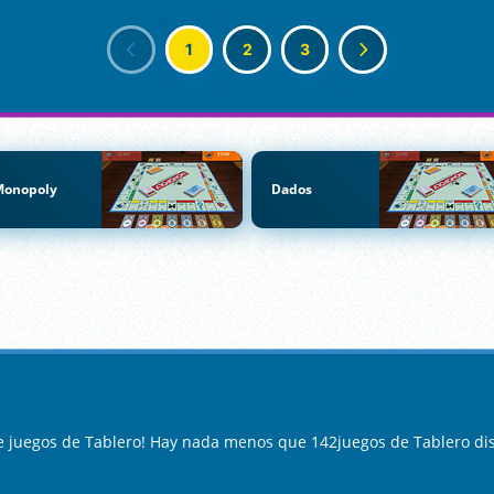
1
2
3
Monopoly
Dados
e juegos de Tablero! Hay nada menos que 142juegos de Tablero di