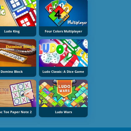
Ludo King
Four Colors Multiplayer
Domino Block
Ludo Classic: A Dice Game
Tac Toe Paper Note 2
Ludo Wars