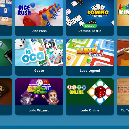
NUEVO
Dice Push
Domino Battle
Goose
Ludo Legend
Ludo Wizzard
Ludo Online
Tic 