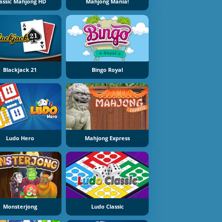
assic Mahjong HD
Mahjong Mania!
Blackjack 21
Bingo Royal
Ludo Hero
Mahjong Express
Monsterjong
Ludo Classic