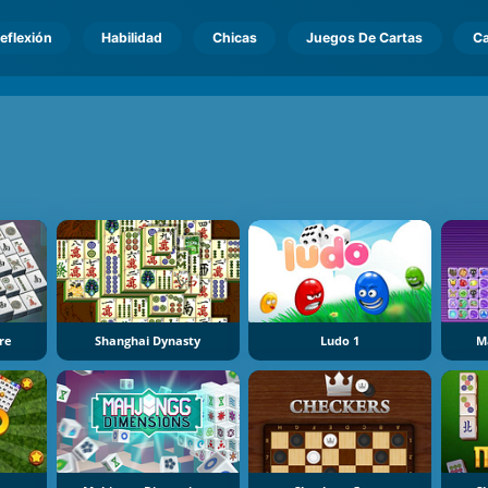
eflexión
Habilidad
Chicas
Juegos De Cartas
Ca
o
re
Shanghai Dynasty
Ludo 1
M