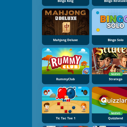
Bingo King
Bingo Reveale
Mahjong Deluxe
Bingo Solo
NUEVO
RummyClub
Stratego
NUEVO
Tic Tac Toe 1
Quizzland