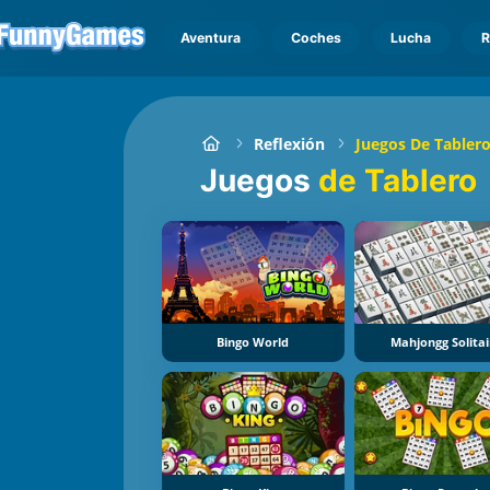
Aventura
Coches
Lucha
R
Reflexión
Juegos De Tabler
Juegos
de Tablero
Bingo World
Mahjongg Solitai