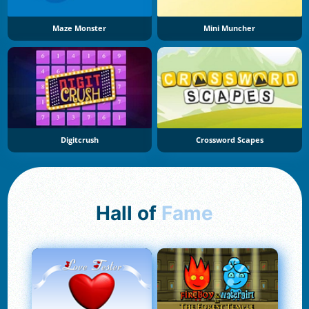
Maze Monster
Mini Muncher
Digitcrush
Crossword Scapes
Hall of
Fame