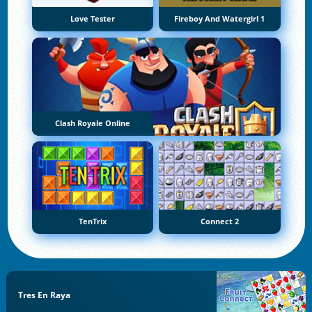
Love Tester
Fireboy And Watergirl 1
Clash Royale Online
TenTrix
Connect 2
Tres En Raya