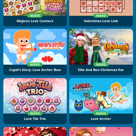
NUEVO
NUEVO
Mojicon Love Connect
Valentines Love Link
NUEVO
NUEVO
Cupid's Story: Love Archer Bow
Ellie And Ben Christmas Eve
NUEVO
NUEVO
Love Tile Trio
Love Archer