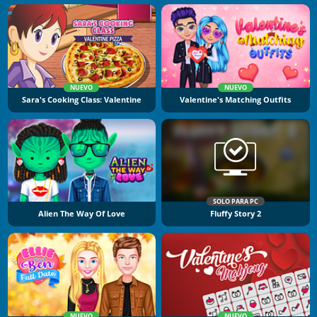
NUEVO
NUEVO
Sara's Cooking Class: Valentine
Valentine's Matching Outfits
SOLO PARA PC
Alien The Way Of Love
Fluffy Story 2
NUEVO
NUEVO