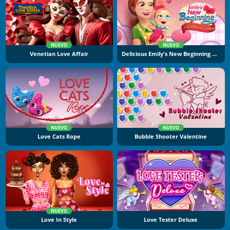
NUEVO
NUEVO
Venetian Love Affair
Delicious Emily's New Beginning Valentine's Edition
NUEVO
NUEVO
Love Cats Rope
Bubble Shooter Valentine
NUEVO
Love In Style
Love Tester Deluxe