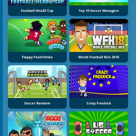
Football HeadZ Cup
Top 10 Soccer Managers
Flappy FootChinko
World Football Kick 2018
Soccer Random
Crazy Freekick