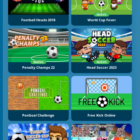
NUEVO
Football Heads 2018
World Cup Fever
NUEVO
NUEVO
Penalty Champs 22
Head Soccer 2023
PonGoal Challenge
Free Kick Online