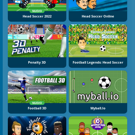
NUEVO
Head Soccer 2022
Head Soccer Online
Penalty 3D
Football Legends: Head Soccer
NUEVO
Football 3D
Myball.io