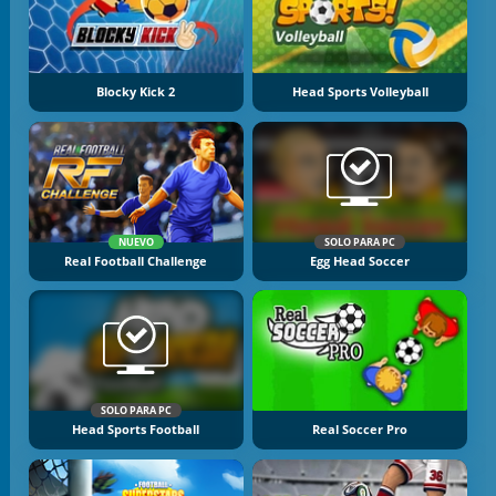
Blocky Kick 2
Head Sports Volleyball
NUEVO
SOLO PARA PC
Real Football Challenge
Egg Head Soccer
SOLO PARA PC
Head Sports Football
Real Soccer Pro