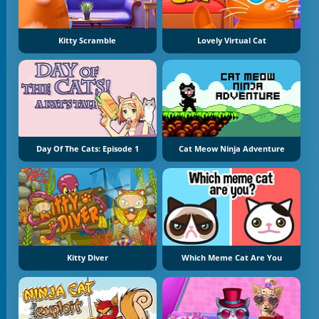
Kitty Scramble
Lovely Virtual Cat
Day Of The Cats: Episode 1
Cat Meow Ninja Adventure
Kitty Diver
Which Meme Cat Are You