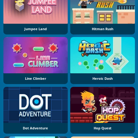
Jumpee Land
Hitman Rush
Line Climber
Heroic Dash
Dot Adventure
Hop Quest