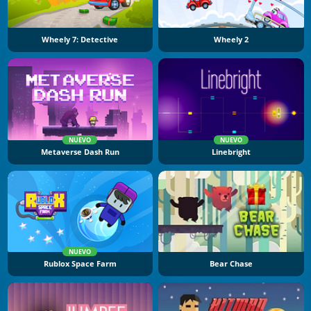
Wheely 7: Detective
Wheely 2
NUEVO
NUEVO
Metaverse Dash Run
Linebright
NUEVO
Rublox Space Farm
Bear Chase