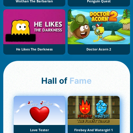
Wothan The Barbarian
Penguin Quest
He Likes The Darkness
Doctor Acorn 2
Hall of
Fame
Love Tester
Fireboy And Watergirl 1