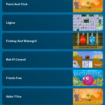
Point And Click
Lógica
Fireboy And Watergirl
Bob El Caracol
Frizzle Fraz
Adán Y Eva