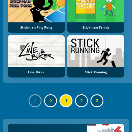
Stickman Ping Pong
Stickman Tennis
Line Biker
Stick Running
1
2
3