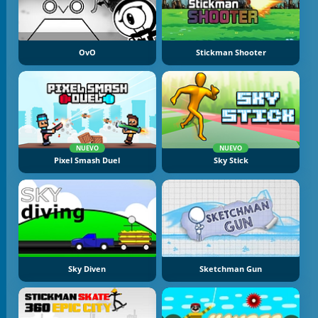
OvO
Stickman Shooter
NUEVO
NUEVO
Pixel Smash Duel
Sky Stick
Sky Diven
Sketchman Gun