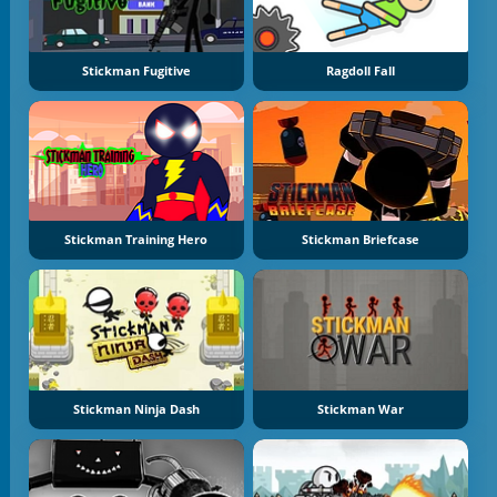
Stickman Fugitive
Ragdoll Fall
Stickman Training Hero
Stickman Briefcase
Stickman Ninja Dash
Stickman War