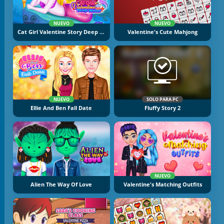
NUEVO
NUEVO
Cat Girl Valentine Story Deep Sea
Valentine's Cute Mahjong
NUEVO
SOLO PARA PC
Ellie And Ben Fall Date
Fluffy Story 2
NUEVO
Alien The Way Of Love
Valentine's Matching Outfits