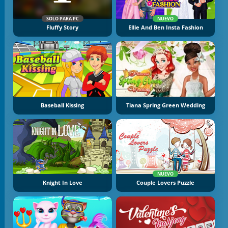
SOLO PARA PC
NUEVO
Fluffy Story
Ellie And Ben Insta Fashion
Baseball Kissing
Tiana Spring Green Wedding
NUEVO
Knight In Love
Couple Lovers Puzzle