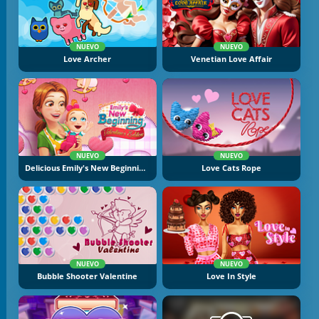
NUEVO
NUEVO
Love Archer
Venetian Love Affair
NUEVO
NUEVO
Delicious Emily's New Beginning Valentine's Edition
Love Cats Rope
NUEVO
NUEVO
Bubble Shooter Valentine
Love In Style