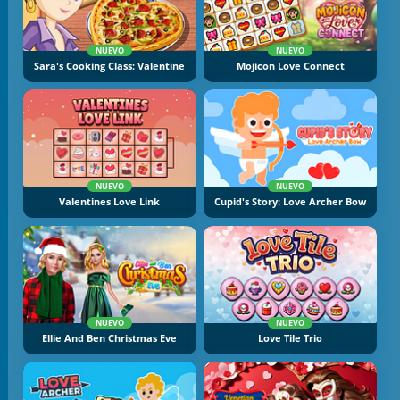
NUEVO
NUEVO
Sara's Cooking Class: Valentine
Mojicon Love Connect
NUEVO
NUEVO
Valentines Love Link
Cupid's Story: Love Archer Bow
NUEVO
NUEVO
Ellie And Ben Christmas Eve
Love Tile Trio