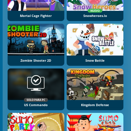
NUEVO
Mortal Cage Fighter
Snowheroes.io
Zombie Shooter 2D
Snow Battle
SOLO PARA PC
US Commando
Kingdom Defense