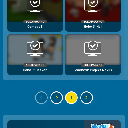
SOLO PARA PC
SOLO PARA PC
Combat 3
Hobo 6: Hell
SOLO PARA PC
SOLO PARA PC
Hobo 7: Heaven
Madness: Project Nexus
1
2