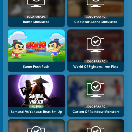
SOLO PARA PC
SOLO PARA PC
Rome Simulator
Gladiator Arena Simulator
SOLO PARA PC
Sumo Push Push
World Of Fighters: Iron Fists
NUEVO
SOLO PARA PC
Samurai Vs Yakuza: Beat Em Up
Garten Of Rainbow Monsters