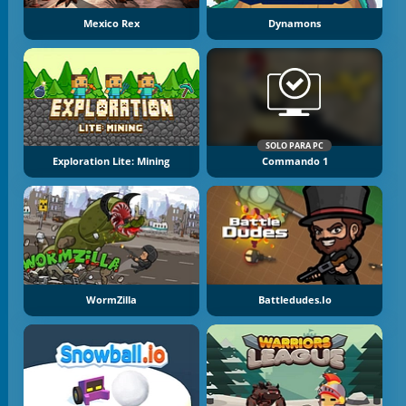
Mexico Rex
Dynamons
SOLO PARA PC
Exploration Lite: Mining
Commando 1
WormZilla
Battledudes.io