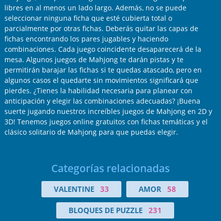
libres en al menos un lado largo. Además, no se puede
seleccionar ninguna ficha que esté cubierta total o
parcialmente por otras fichas. Deberás quitar las capas de
fichas encontrando los pares jugables y haciendo
combinaciones. Cada juego coincidente desaparecerá de la
mesa. Algunos juegos de Mahjong te darán pistas y te
permitirán barajar las fichas si te quedas atascado, pero en
algunos casos el quedarte sin movimientos significará que
pierdes. ¿Tienes la habilidad necesaria para planear con
anticipación y elegir las combinaciones adecuadas? ¡Buena
suerte jugando nuestros increíbles juegos de Mahjong en 2D y
3D! Tenemos juegos online gratuitos con fichas temáticas y el
clásico solitario de Mahjong para que puedas elegir.
Categorías relacionadas
VALENTINE
33
AMOR
58
BLOQUES DE PUZZLE
231