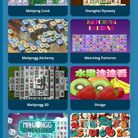
Mahjong Cook
Shanghai Dynasty
Mahjongg Alchemy
Matching Patterns
Mahjongg 3D
Shuigo