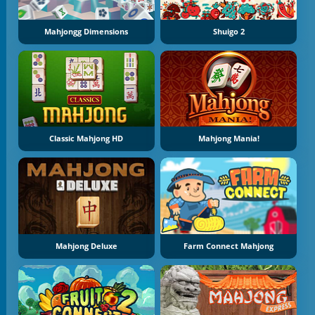
Mahjongg Dimensions
Shuigo 2
Classic Mahjong HD
Mahjong Mania!
Mahjong Deluxe
Farm Connect Mahjong