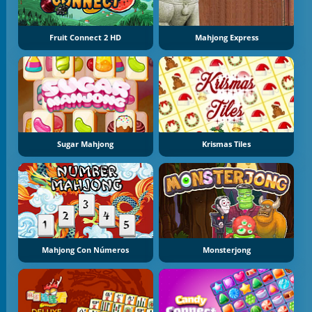
Fruit Connect 2 HD
Mahjong Express
Sugar Mahjong
Krismas Tiles
Mahjong Con Números
Monsterjong