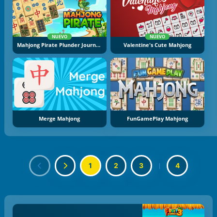
NUEVO
NUEVO
Mahjong Pirate Plunder Journey
Valentine's Cute Mahjong
Merge Mahjong
FunGamePlay Mahjong
1
2
3
|
4