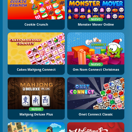
NUEVO
Cookie Crunch
Monster Mover Online
NUEVO
Cakes Mahjong Connect
Om Nom Connect Christmas
NUEVO
Mahjong Deluxe Plus
Onet Connect Classic