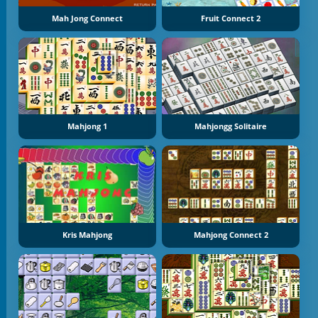
Mah Jong Connect
Fruit Connect 2
Mahjong 1
Mahjongg Solitaire
Kris Mahjong
Mahjong Connect 2