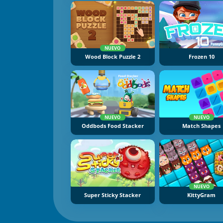
NUEVO
Wood Block Puzzle 2
Frozen 10
NUEVO
NUEVO
Oddbods Food Stacker
Match Shapes
NUEVO
Super Sticky Stacker
KittyGram