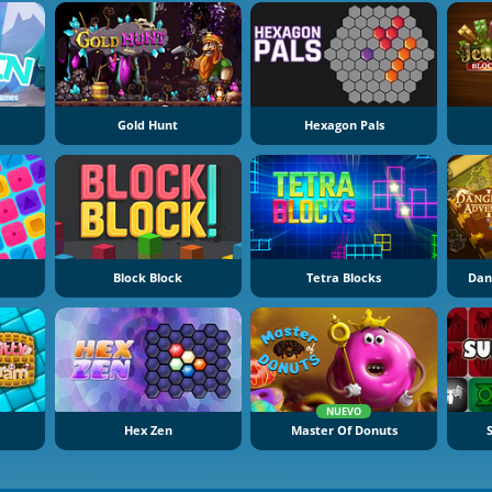
Gold Hunt
Hexagon Pals
Block Block
Tetra Blocks
Dan
NUEVO
Hex Zen
Master Of Donuts