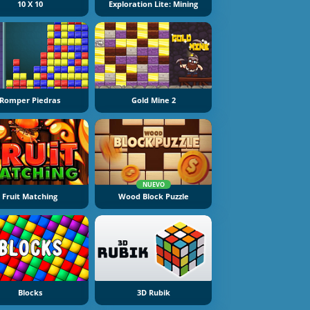
10 X 10
Exploration Lite: Mining
Romper Piedras
Gold Mine 2
NUEVO
Fruit Matching
Wood Block Puzzle
Blocks
3D Rubik