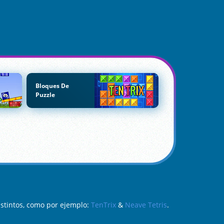
Bloques De
Puzzle
stintos, como por ejemplo:
TenTrix
&
Neave Tetris
.