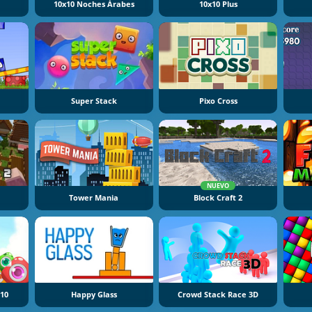
10x10 Noches Árabes
10x10 Plus
Super Stack
Pixo Cross
NUEVO
Tower Mania
Block Craft 2
010
Happy Glass
Crowd Stack Race 3D