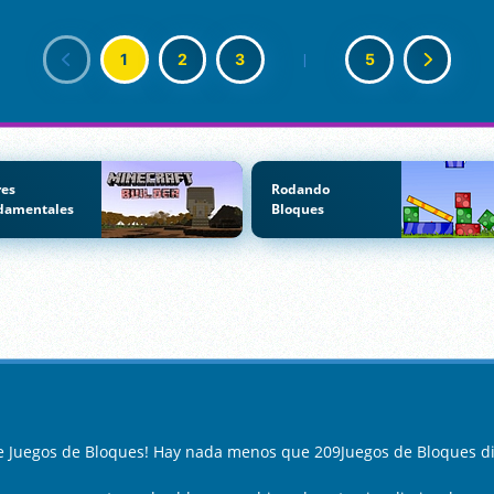
1
2
3
|
5
res
Rodando
damentales
Bloques
de Juegos de Bloques! Hay nada menos que 209Juegos de Bloques di