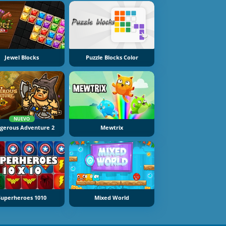
Jewel Blocks
Puzzle Blocks Color
NUEVO
gerous Adventure 2
Mewtrix
Superheroes 1010
Mixed World