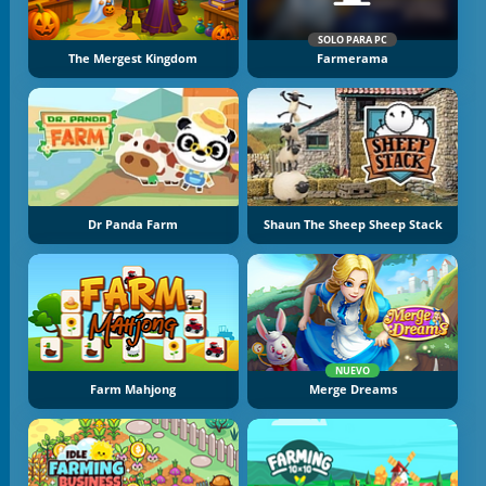
SOLO PARA PC
The Mergest Kingdom
Farmerama
Dr Panda Farm
Shaun The Sheep Sheep Stack
NUEVO
Farm Mahjong
Merge Dreams