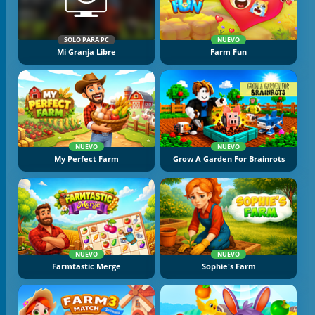
SOLO PARA PC
NUEVO
Mi Granja Libre
Farm Fun
NUEVO
NUEVO
My Perfect Farm
Grow A Garden For Brainrots
NUEVO
NUEVO
Farmtastic Merge
Sophie's Farm