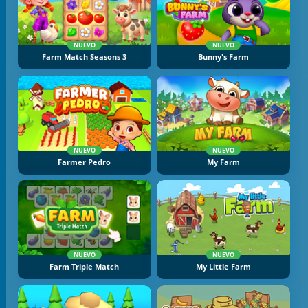
NUEVO
NUEVO
Farm Match Seasons 3
Bunny's Farm
NUEVO
NUEVO
Farmer Pedro
My Farm
NUEVO
NUEVO
Farm Triple Match
My Little Farm