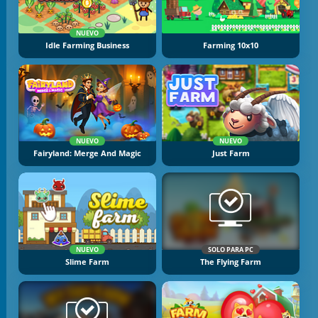
NUEVO
Idle Farming Business
Farming 10x10
NUEVO
NUEVO
Fairyland: Merge And Magic
Just Farm
NUEVO
SOLO PARA PC
Slime Farm
The Flying Farm