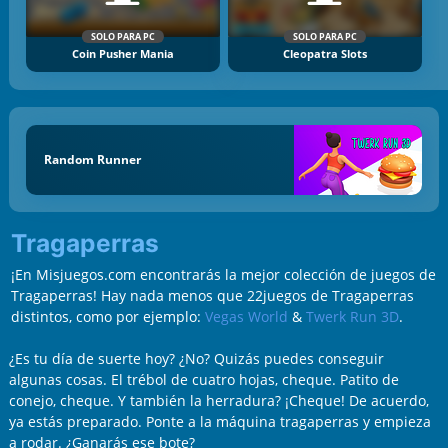
SOLO PARA PC
SOLO PARA PC
Coin Pusher Mania
Cleopatra Slots
Random Runner
Tragaperras
¡En Misjuegos.com encontrarás la mejor colección de juegos de
Tragaperras! Hay nada menos que 22juegos de Tragaperras
distintos, como por ejemplo:
Vegas World
&
Twerk Run 3D
.
¿Es tu día de suerte hoy? ¿No? Quizás puedes conseguir
algunas cosas. El trébol de cuatro hojas, cheque. Patito de
conejo, cheque. Y también la herradura? ¡Cheque! De acuerdo,
ya estás preparado. Ponte a la máquina tragaperras y empieza
a rodar. ¿Ganarás ese bote?