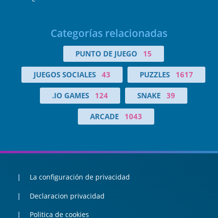
Categorías relacionadas
PUNTO DE JUEGO
15
JUEGOS SOCIALES
43
PUZZLES
1617
.IO GAMES
124
SNAKE
39
ARCADE
1043
La configuración de privacidad
Declaracion privacidad
Politica de cookies