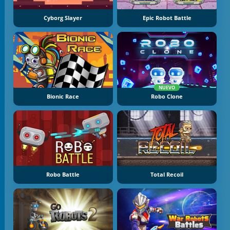
Cyborg Slayer
Epic Robot Battle
NUEVO
Bionic Race
Robo Clone
Robo Battle
Total Recoil