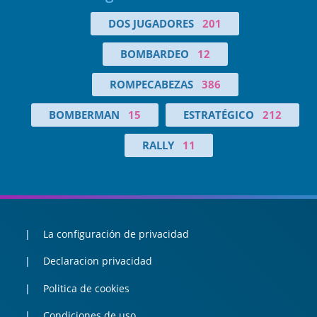
DOS JUGADORES
201
BOMBARDEO
12
ROMPECABEZAS
386
BOMBERMAN
15
ESTRATÉGICO
212
RALLY
11
La configuración de privacidad
Declaracion privacidad
Politica de cookies
Condiciones de uso