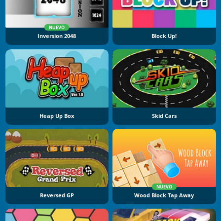
NUEVO
Inversion 2048
Block Up!
Heap Up Box
Skid Cars
NUEVO
Reversed GP
Wood Block Tap Away