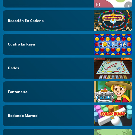
Reacción En Cadena
Cuatro En Raya
Dados
Fontanería
Rodando Marmol