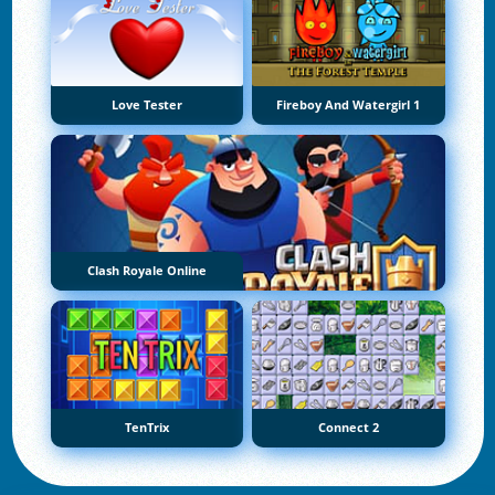
Love Tester
Fireboy And Watergirl 1
Clash Royale Online
TenTrix
Connect 2