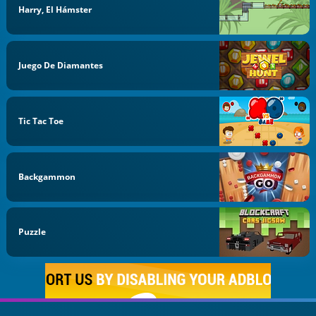
Harry, El Hámster
Juego De Diamantes
Tic Tac Toe
Backgammon
Puzzle