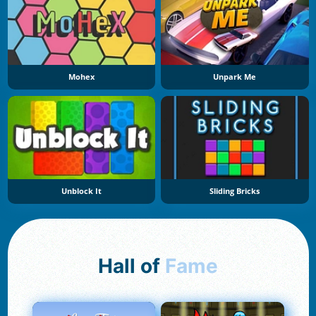
Mohex
Unpark Me
Unblock It
Sliding Bricks
Hall of
Fame