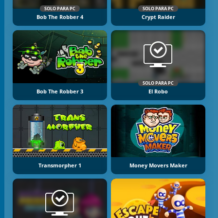
SOLO PARA PC
SOLO PARA PC
Bob The Robber 4
Crypt Raider
SOLO PARA PC
Bob The Robber 3
El Robo
Transmorpher 1
Money Movers Maker