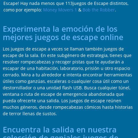
Escape! Hay nada menos que 113juegos de Escape distintos,
como por ejemplo:
Money Movers 1
&
Bob the Robber
.
Experimenta la emoción de los
mejores juegos de escape online
Los juegos de escape a veces se llaman también juegos de
escape de la sala. En este subgénero de estrategia, tienes que
resolver rompecabezas y recoger pistas que te ayudarán a
escapar de una habitación, laboratorio, prisión u otro espacio
cerrado. Mira a tu alrededor e intenta encontrar herramientas
útiles como ganzúas, escaleras o cualquier cosa útil como un
destornillador o una unidad flash USB. Busca cualquier túnel,
ventana o ruta de escape de emergencia abandonada que
pueda ofrecerte una salida. Los juegos de escape reúnen
muchos géneros, desde rompecabezas cómicos hasta historias
de terror llenas de sustos.
Encuentra la salida en nuestra
colección de geniales juegos de