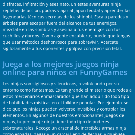
disfraces, infiltración y asesinato. En estas aventuras ninja
repletas de acción, podrás viajar al Japón feudal y aprender las
legendarias técnicas secretas de los shinobi. Escala paredes y
árboles para escapar fuera del alcance de tus enemigos,
mézclate en las sombras y asesina a tus enemigos con tus
cuchillos y dardos. Como agente encubierto, puede que tengas
que usar métodos deshonrosos para sobrevivir. Acércate
sigilosamente a tus oponentes y golpea con precisión letal.
Juega a los mejores juegos ninja
online para niños en FunnyGames
Los ninjas son sigilosos y silenciosos, revoloteando por su
entorno como fantasmas. Es tan grande el misterio que rodea a
estos mercenarios enmascarados que han adquirido todo tipo
de habilidades místicas en el folklore popular. Por ejemplo, se
dice que los ninjas pueden volverse invisibles y controlar los
elementos. En algunos de nuestros emocionantes juegos de
ninjas, tu personaje ninja tiene todo tipo de poderes
sobrenaturales. Recoge un arsenal de increíbles armas ninja
como espadas, dagas y un carcaj lleno de flechas, y muévete