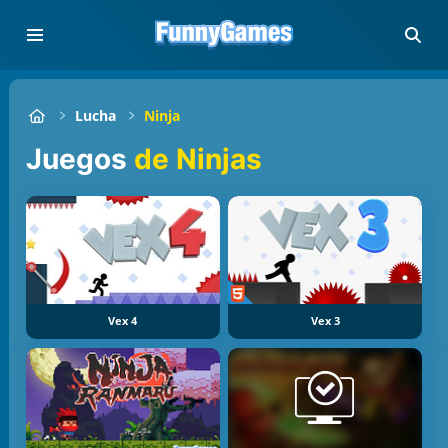
Lucha
Ninja
Juegos
de Ninjas
Vex 4
Vex 3