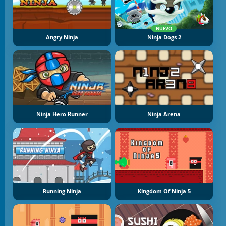
NUEVO
Angry Ninja
Ninja Dogs 2
Ninja Hero Runner
Ninja Arena
Running Ninja
Kingdom Of Ninja 5