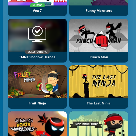
NUEVO
Vex 7
Funny Monsters
SOLO PARA PC
TMNT Shadow Heroes
Punch Man
Fruit Ninja
The Last Ninja