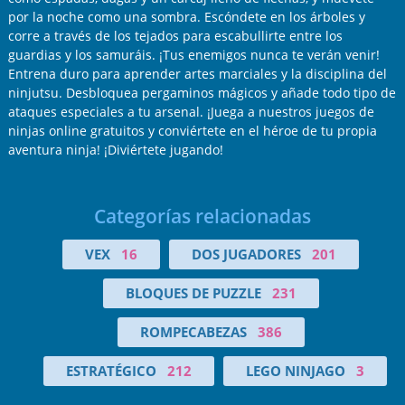
por la noche como una sombra. Escóndete en los árboles y
corre a través de los tejados para escabullirte entre los
guardias y los samuráis. ¡Tus enemigos nunca te verán venir!
Entrena duro para aprender artes marciales y la disciplina del
ninjutsu. Desbloquea pergaminos mágicos y añade todo tipo de
ataques especiales a tu arsenal. ¡Juega a nuestros juegos de
ninjas online gratuitos y conviértete en el héroe de tu propia
aventura ninja! ¡Diviértete jugando!
Categorías relacionadas
VEX
16
DOS JUGADORES
201
BLOQUES DE PUZZLE
231
ROMPECABEZAS
386
ESTRATÉGICO
212
LEGO NINJAGO
3