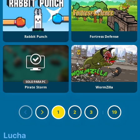
Rabbit Punch
Fortress Defense
SOLO PARA PC
Pirate Storm
WormZilla
1
2
3
|
19
Lucha