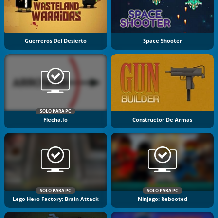
Guerreros Del Desierto
Space Shooter
SOLO PARA PC
Flecha.io
Constructor De Armas
SOLO PARA PC
SOLO PARA PC
Lego Hero Factory: Brain Attack
Ninjago: Rebooted