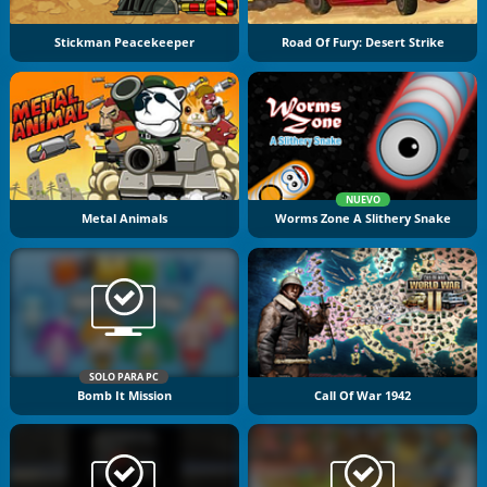
Stickman Peacekeeper
Road Of Fury: Desert Strike
NUEVO
Metal Animals
Worms Zone A Slithery Snake
SOLO PARA PC
Bomb It Mission
Call Of War 1942