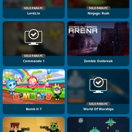
SOLO PARA PC
SOLO PARA PC
Lordz.io
Ninjago: Rush
SOLO PARA PC
Commando 1
Zombie Outbreak
SOLO PARA PC
Bomb It 7
World Of Warships