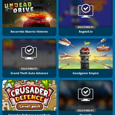
SOLO PARA PC
Recorrido Muerto Viviente
Ragdoll.io
SOLO PARA PC
Grand Theft Auto Advance
Goodgame Empire
SOLO PARA PC
Crusader Defence: Level Pack
Deepolis