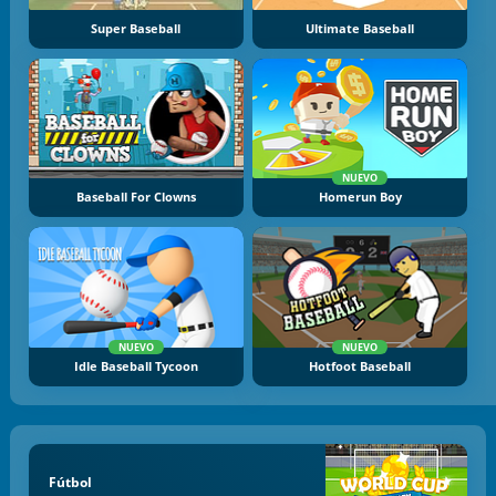
Super Baseball
Ultimate Baseball
NUEVO
Baseball For Clowns
Homerun Boy
NUEVO
NUEVO
Idle Baseball Tycoon
Hotfoot Baseball
Fútbol