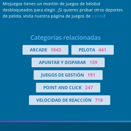
MisJuegos tienes un montón de juegos de béisbol
desbloqueados para elegir. ¡Si quieres probar otros deportes
de pelota, visita nuestra página de juegos de
pelota
!
Categorías relacionadas
ARCADE
1043
PELOTA
441
APUNTAR Y DISPARAR
139
JUEGOS DE GESTIÓN
191
POINT AND CLICK
247
VELOCIDAD DE REACCIÓN
718