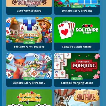
NUEVO
Cute Kitty Solitaire
Solitaire Story TriPeaks
NUEVO
Solitaire Farm: Seasons
Solitaire Classic Online
NUEVO
NUEVO
Solitaire Story TriPeaks 2
Solitaire Mahjong Classic