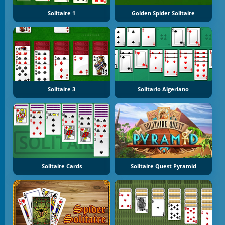
Solitaire 1
Golden Spider Solitaire
Solitaire 3
Solitario Algeriano
Solitaire Cards
Solitaire Quest Pyramid