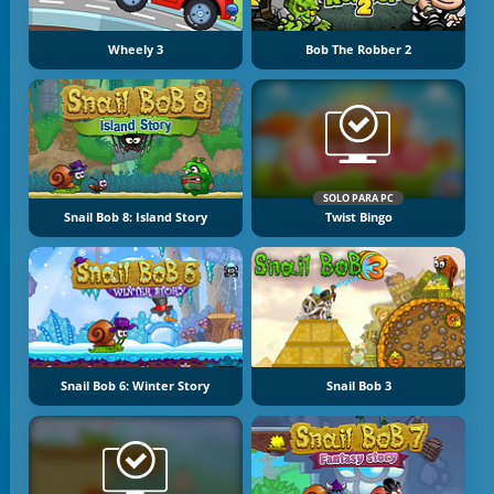
Wheely 3
Bob The Robber 2
SOLO PARA PC
Snail Bob 8: Island Story
Twist Bingo
Snail Bob 6: Winter Story
Snail Bob 3