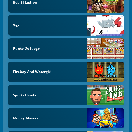
Bob El Ladrón
Vex
Punto De Juego
Fireboy And Watergirl
Sports Heads
Money Movers