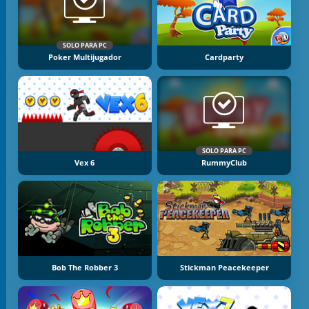
SOLO PARA PC
Poker Multijugador
Cardparty
SOLO PARA PC
Vex 6
RummyClub
Bob The Robber 3
Stickman Peacekeeper