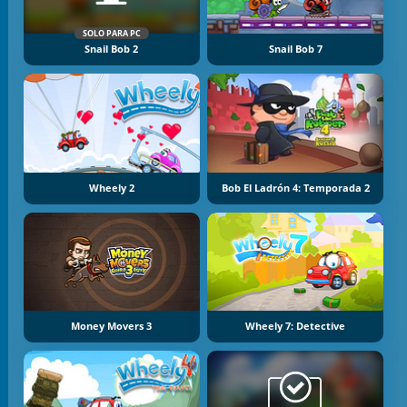
SOLO PARA PC
Snail Bob 2
Snail Bob 7
Wheely 2
Bob El Ladrón 4: Temporada 2
Money Movers 3
Wheely 7: Detective