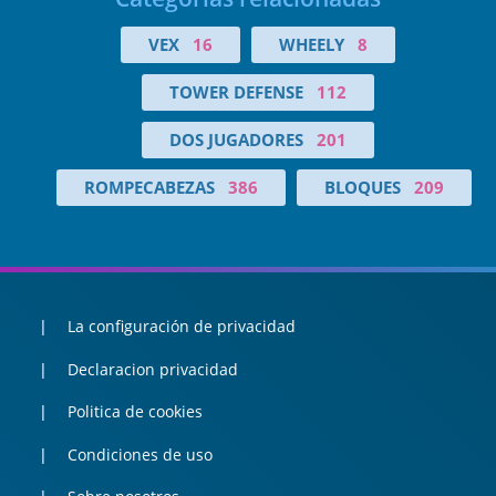
VEX
16
WHEELY
8
TOWER DEFENSE
112
DOS JUGADORES
201
ROMPECABEZAS
386
BLOQUES
209
La configuración de privacidad
Declaracion privacidad
Politica de cookies
Condiciones de uso