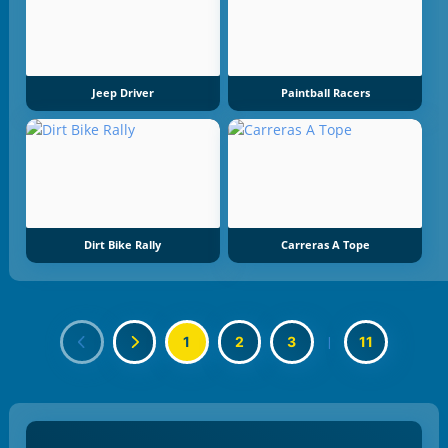
Jeep Driver
Paintball Racers
Dirt Bike Rally
Carreras A Tope
1
2
3
|
11