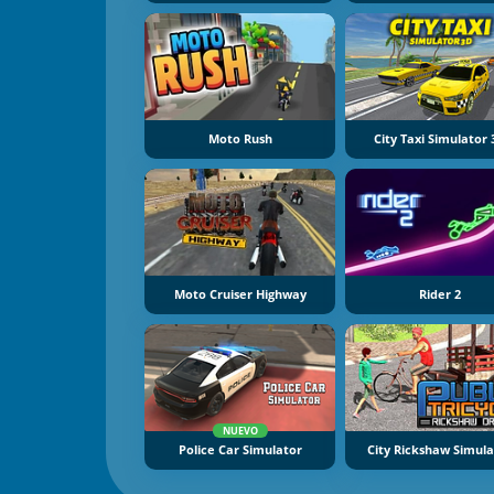
Moto Rush
City Taxi Simulator
Moto Cruiser Highway
Rider 2
NUEVO
Police Car Simulator
City Rickshaw Simul