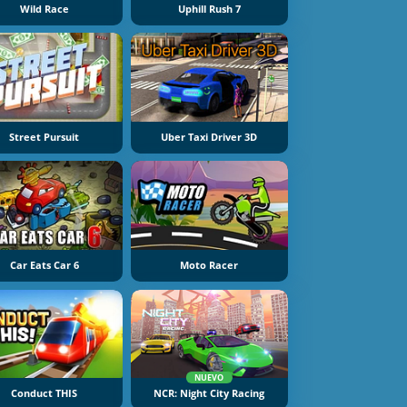
Wild Race
Uphill Rush 7
Street Pursuit
Uber Taxi Driver 3D
Car Eats Car 6
Moto Racer
NUEVO
Conduct THIS
NCR: Night City Racing