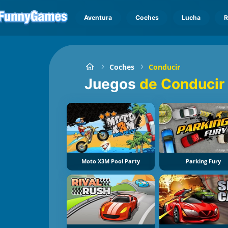
Aventura
Coches
Lucha
R
Coches
Conducir
Juegos
de Conducir
Moto X3M Pool Party
Parking Fury