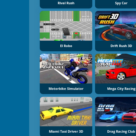
Rival Rush
Spy Car
El Robo
Drift Rush 3D
Motorbike Simulator
Mega City Racing
Miami Taxi Driver 3D
Drag Racing Club