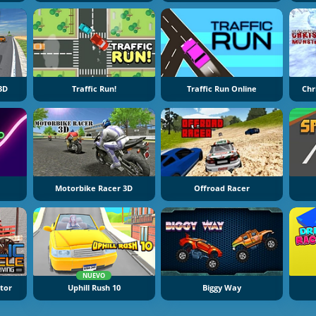
 3D
Traffic Run!
Traffic Run Online
Chr
Motorbike Racer 3D
Offroad Racer
NUEVO
ator
Uphill Rush 10
Biggy Way