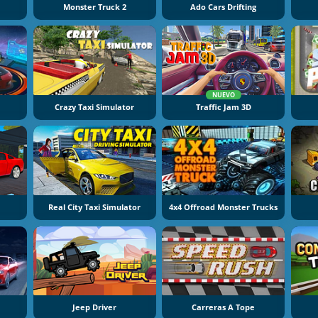
Monster Truck 2
Ado Cars Drifting
NUEVO
Crazy Taxi Simulator
Traffic Jam 3D
Real City Taxi Simulator
4x4 Offroad Monster Trucks
Jeep Driver
Carreras A Tope