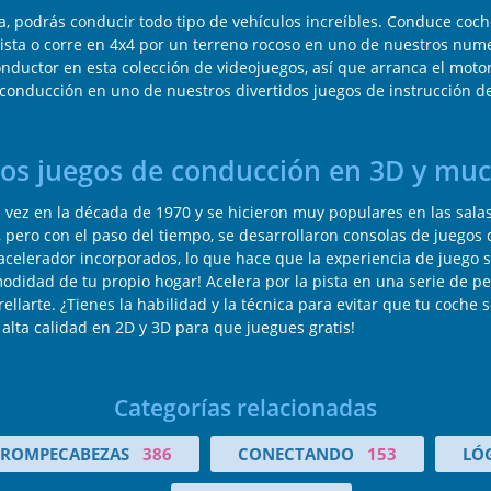
, podrás conducir todo tipo de vehículos increíbles. Conduce coche
pista o corre en 4x4 por un terreno rocoso en uno de nuestros num
nductor en esta colección de videojuegos, así que arranca el motor
e conducción en uno de nuestros divertidos juegos de instrucción de
los juegos de conducción en 3D y mu
 vez en la década de 1970 y se hicieron muy populares en las salas
, pero con el paso del tiempo, se desarrollaron consolas de juego
y acelerador incorporados, lo que hace que la experiencia de jueg
didad de tu propio hogar! Acelera por la pista en una serie de pel
rellarte. ¿Tienes la habilidad y la técnica para evitar que tu coche
lta calidad en 2D y 3D para que juegues gratis!
Categorías relacionadas
ROMPECABEZAS
386
CONECTANDO
153
LÓ