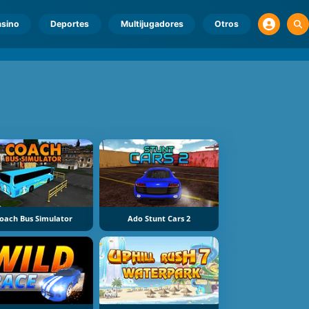
sino
Deportes
Multijugadores
Otros
oach Bus Simulator
Ado Stunt Cars 2