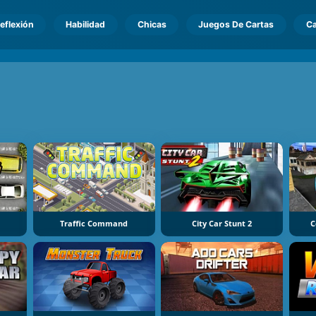
eflexión
Habilidad
Chicas
Juegos De Cartas
Ca
Traffic Command
City Car Stunt 2
C