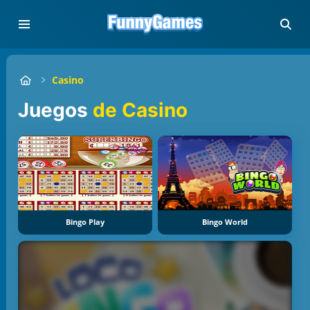
Casino
Juegos
de Casino
Bingo Play
Bingo World