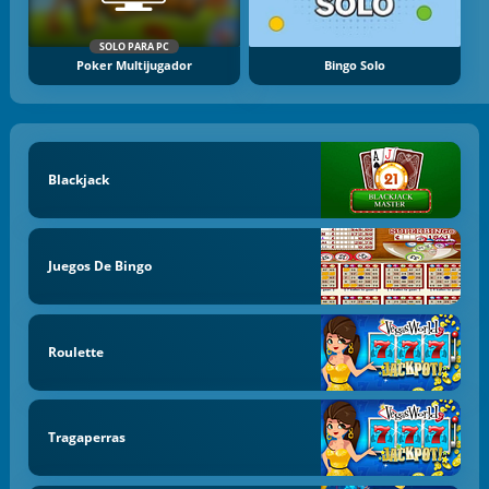
SOLO PARA PC
Poker Multijugador
Bingo Solo
Blackjack
Juegos De Bingo
Roulette
Tragaperras