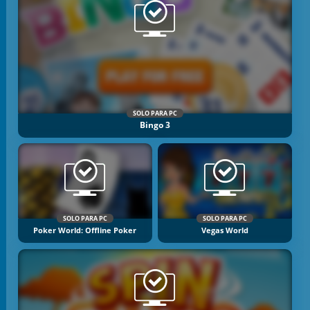
SOLO PARA PC
Bingo 3
SOLO PARA PC
SOLO PARA PC
Poker World: Offline Poker
Vegas World