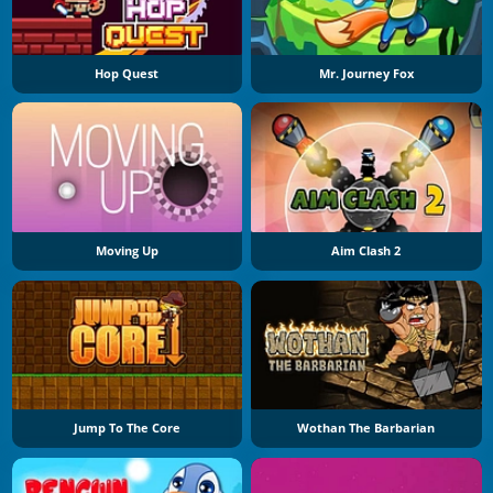
Hop Quest
Mr. Journey Fox
Moving Up
Aim Clash 2
Jump To The Core
Wothan The Barbarian