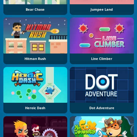
Bear Chase
Jumpee Land
Hitman Rush
Line Climber
Heroic Dash
Dot Adventure