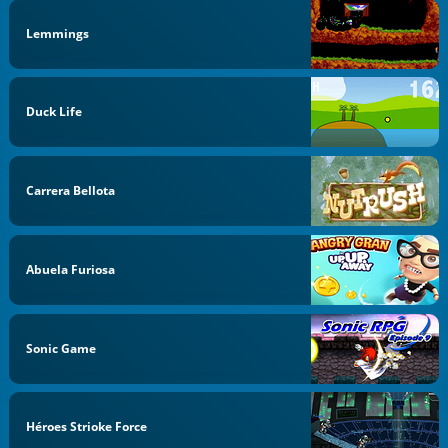
Lemmings
Duck Life
Carrera Bellota
Abuela Furiosa
Sonic Game
Héroes Strioke Force