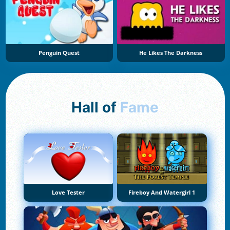
Penguin Quest
He Likes The Darkness
Hall of
Fame
Love Tester
Fireboy And Watergirl 1