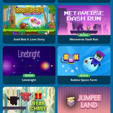
NUEVO
Snail Bob 5: Love Story
Metaverse Dash Run
NUEVO
NUEVO
Linebright
Rublox Space Farm