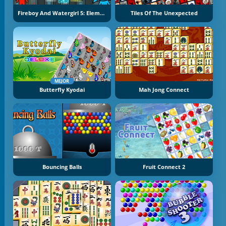
Fireboy And Watergirl 5: Elements
Tiles Of The Unexpected
MEJOR
Butterfly Kyodai
Mah Jong Connect
Bouncing Balls
Fruit Connect 2