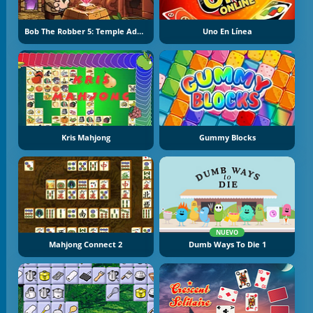
Bob The Robber 5: Temple Adventure
Uno En Línea
Kris Mahjong
Gummy Blocks
NUEVO
Mahjong Connect 2
Dumb Ways To Die 1