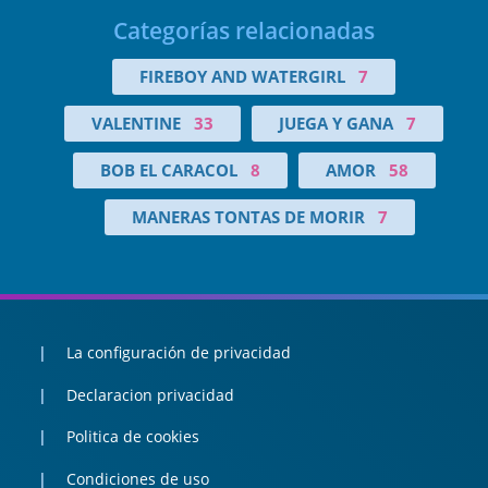
Categorías relacionadas
FIREBOY AND WATERGIRL
7
VALENTINE
33
JUEGA Y GANA
7
BOB EL CARACOL
8
AMOR
58
MANERAS TONTAS DE MORIR
7
La configuración de privacidad
Declaracion privacidad
Politica de cookies
Condiciones de uso