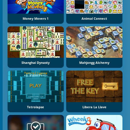
Money Movers 1
Animal Connect
Shanghai Dynasty
Mahjongg Alchemy
Tetrolapse
Libera La Llave