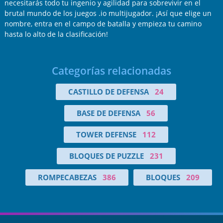
necesitarás todo tu ingenio y agilidad para sobrevivir en el
brutal mundo de los juegos .io multijugador. ¡Así que elige un
nombre, entra en el campo de batalla y empieza tu camino
hasta lo alto de la clasificación!
Categorías relacionadas
CASTILLO DE DEFENSA
24
BASE DE DEFENSA
56
TOWER DEFENSE
112
BLOQUES DE PUZZLE
231
ROMPECABEZAS
386
BLOQUES
209