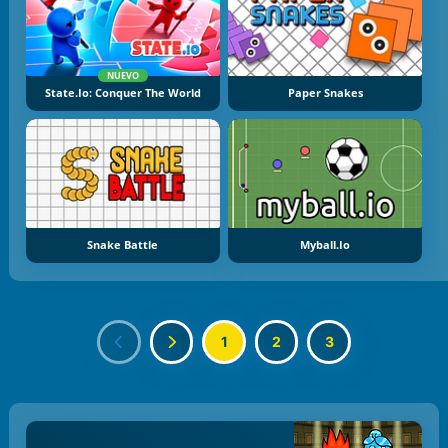
NUEVO
State.io: Conquer The World
Paper Snakes
Snake Battle
Myball.io
1
2
3