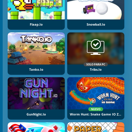
Flaap.io
Snowball.io
SOLO PARA PC
Tanko.io
Tribs.io
NUEVO
GunNight.io
Worm Hunt: Snake Game IO Zone