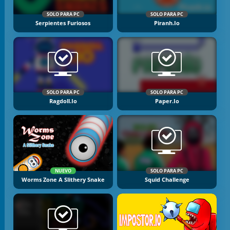
SOLO PARA PC
SOLO PARA PC
Serpientes Furiosos
Piranh.io
SOLO PARA PC
SOLO PARA PC
Ragdoll.io
Paper.io
NUEVO
SOLO PARA PC
Worms Zone A Slithery Snake
Squid Challenge