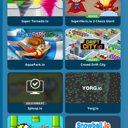
NUEVO
Super Tornado.io
SuperHero.io 2-Chaos Giant
NUEVO
AquaPark.io
Crowd Drift City
SOLO PARA PC
Sploop.io
Yorg.io