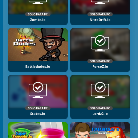
SOLO PARA PC
SOLO PARA PC
Zombs.io
NitroDrift.io
SOLO PARA PC
Battledudes.io
ForceZ.io
SOLO PARA PC
SOLO PARA PC
States.io
Lordz2.io