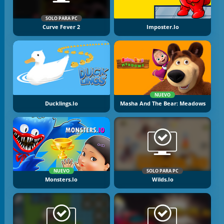
SOLO PARA PC
Curve Fever 2
Imposter.io
NUEVO
Ducklings.io
Masha And The Bear: Meadows
NUEVO
SOLO PARA PC
Monsters.io
Wilds.io