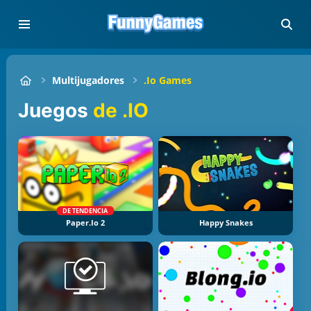
Multijugadores
.io Games
Juegos
de .IO
DE TENDENCIA
Paper.io 2
Happy Snakes