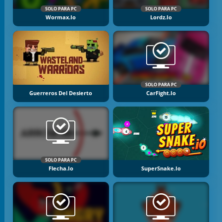
SOLO PARA PC
SOLO PARA PC
Wormax.io
Lordz.io
SOLO PARA PC
Guerreros Del Desierto
CarFight.io
SOLO PARA PC
Flecha.io
SuperSnake.io