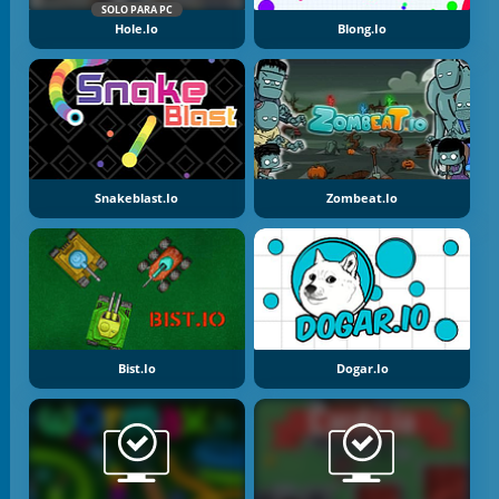
SOLO PARA PC
Hole.io
Blong.io
Snakeblast.io
Zombeat.io
Bist.io
Dogar.io