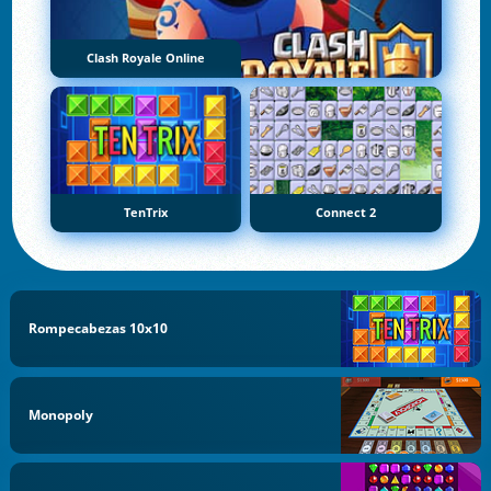
Clash Royale Online
TenTrix
Connect 2
Rompecabezas 10x10
Monopoly