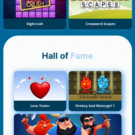
Digitcrush
Crossword Scapes
Hall of
Fame
Love Tester
Fireboy And Watergirl 1