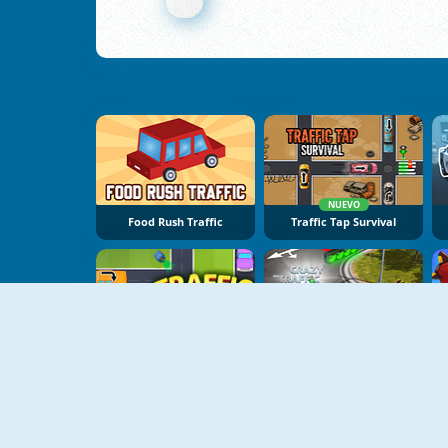
NUEVO
Food Rush Traffic
Traffic Tap Survival
NUEVO
NUEVO
Traffic Tap Puzzle
Crazy Traffic Control