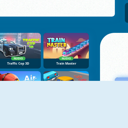
NUEVO
NUEVO
Traffic Cop 3D
Train Master
NUEVO
NUEVO
Air Traffic Controller 2
Turn Turn