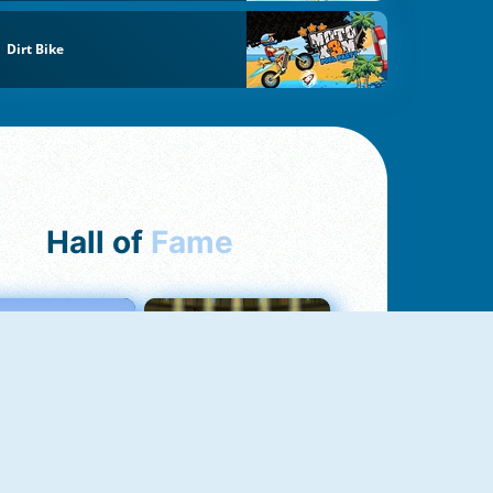
Dirt Bike
Hall of
Fame
Love Tester
Fireboy And Watergirl 1