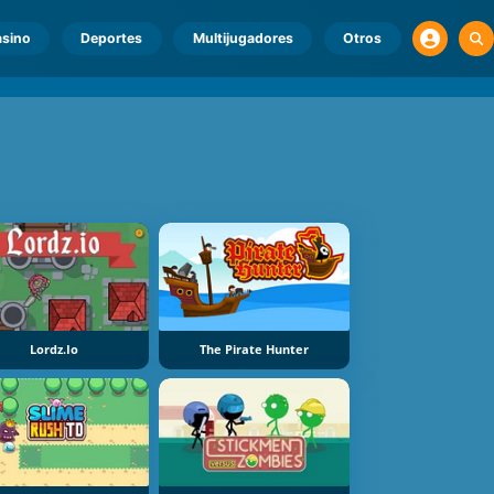
sino
Deportes
Multijugadores
Otros
Lordz.io
The Pirate Hunter