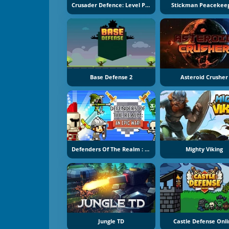
Crusader Defence: Level Pack
Stickman Peacekee
Base Defense 2
Asteroid Crusher
Defenders Of The Realm : An Epic War !
Mighty Viking
Jungle TD
Castle Defense Onl