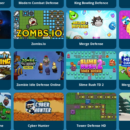
per
Modern Combat Defense
King Bowling Defence
Zombs.io
Merge Defense
Zombie Idle Defense Online
Slime Rush TD 2
ine
Cyber Hunter
Tower Defense HD