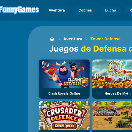
Aventura
Coches
Lucha
R
Aventura
Tower Defense
Juegos
de Defensa d
Clash Royale Online
Héroes De Myth