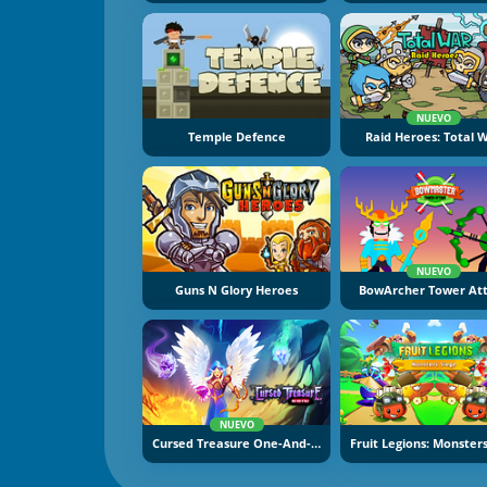
NUEVO
Temple Defence
Raid Heroes: Total 
NUEVO
Guns N Glory Heroes
BowArcher Tower At
NUEVO
Cursed Treasure One-And-A-Half