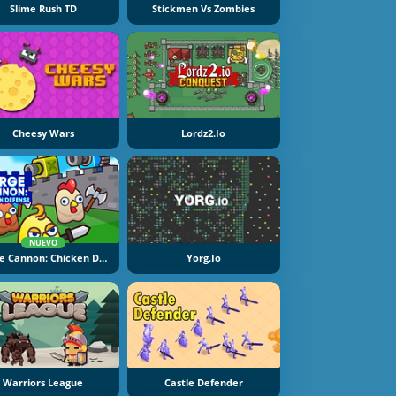
Slime Rush TD
Stickmen Vs Zombies
Cheesy Wars
Lordz2.io
NUEVO
Merge Cannon: Chicken Defense
Yorg.io
Warriors League
Castle Defender