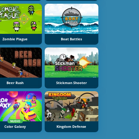
Zombie Plague
Boat Battles
Beer Rush
Stickman Shooter
NUEVO
Color Galaxy
Kingdom Defense