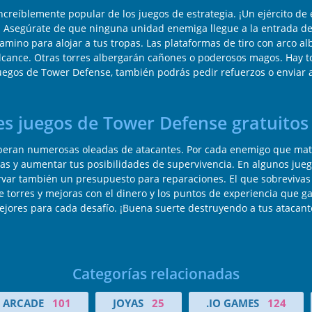
ncreíblemente popular de los juegos de estrategia. ¡Un ejército d
o. Asegúrate de que ninguna unidad enemiga llegue a la entrada de 
camino para alojar a tus tropas. Las plataformas de tiro con arco 
cance. Otras torres albergarán cañones o poderosos magos. Hay to
uegos de Tower Defense, también podrás pedir refuerzos o enviar 
les juegos de Tower Defense gratuitos
esperan numerosas oleadas de atacantes. Por cada enemigo que mat
as y aumentar tus posibilidades de supervivencia. En algunos jue
ervar también un presupuesto para reparaciones. El que sobreviva
e torres y mejoras con el dinero y los puntos de experiencia que ga
ores para cada desafío. ¡Buena suerte destruyendo a tus atacante
Categorías relacionadas
N ARCADE
101
JOYAS
25
.IO GAMES
124