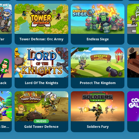
War
Tower Defense: Orc Army
Endless Siege
tack
Lord Of The Knights
Protect The Kingdom
NUEVO
Fruit Legions: Monsters Siege
Gold Tower Defence
Soldiers Fury