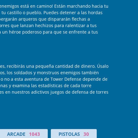
e enemigos está en camino! Están marchando hacia tu
tu castillo o pueblo. Puedes detener a las hordas
albergarán arqueros que dispararán flechas a
rres que lanzan hechizos para ralentizar a tus
a un héroe poderoso para que se enfrente a tus
es, recibirás una pequeña cantidad de dinero. Úsalo
gos, los soldados y monstruos enemigos también
s o no a esta aventura de Tower Defense depende de
nas y examina las estadísticas de cada torre
s en nuestros adictivos juegos de defensa de torres
ARCADE
1043
PISTOLAS
30