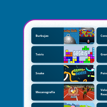
Burbujas
Cons
Tetris
Gran
Snake
Poin
Velo
Mecanografía
Reac