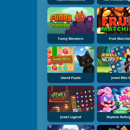
Funny Monsters
Fruit Matchi
Island Puzzle
Jewel Blitz 5
NUEVO
Jewel Legend
Skydom Refor