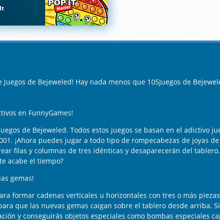
It
de Juegos de Bejeweled! Hay nada menos que 105Juegos de Bejewele
ictivos en FunnyGames!
uegos de Bejeweled. Todos estos juegos se basan en el adictivo 
2001. ¡Ahora puedes jugar a todo tipo de rompecabezas de joyas de
ar filas y columnas de tres idénticas y desaparecerán del tablero.
te acabe el tiempo?
 las gemas!
ara formar cadenas verticales u horizontales con tres o más pieza
o para que las nuevas gemas caigan sobre el tablero desde arriba.
ción y conseguirás objetos especiales como bombas especiales ca