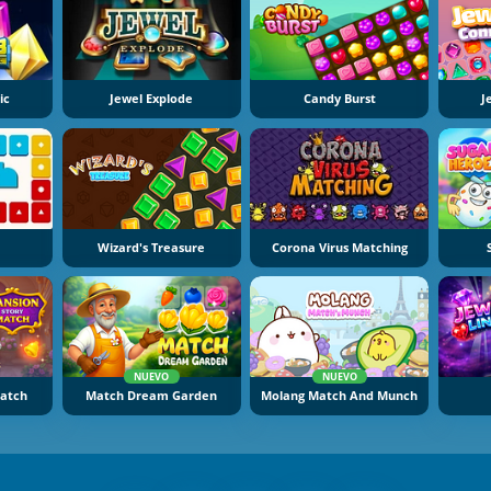
ic
Jewel Explode
Candy Burst
J
Wizard's Treasure
Corona Virus Matching
NUEVO
NUEVO
Match
Match Dream Garden
Molang Match And Munch