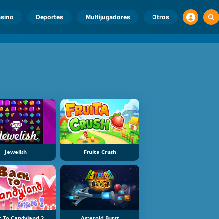
sino
Deportes
Multijugadores
Otros
Jewelish
Fruita Crush
k To Candyland 2
Asteroid Burst