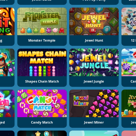
ng
Monster Temple
Jewel Hunt
12
Shapes Chain Match
Jewel Jungle
Ca
ged
Candy Match
Jewel Miner
Je