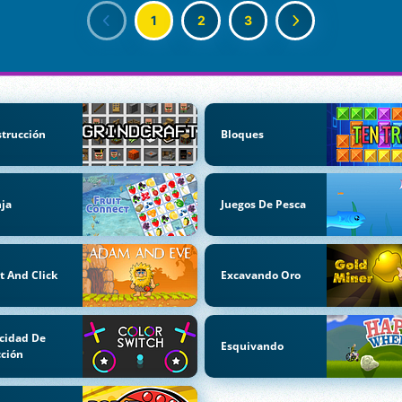
1
2
3
trucción
Bloques
ja
Juegos De Pesca
t And Click
Excavando Oro
cidad De
Esquivando
ción