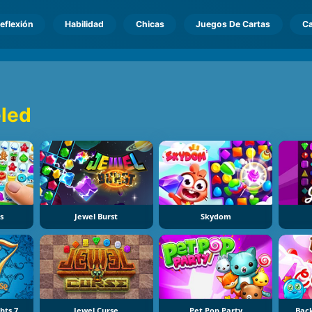
eflexión
Habilidad
Chicas
Juegos De Cartas
Ca
led
s
Jewel Burst
Skydom
hts 7
Jewel Curse
Pet Pop Party
Bac