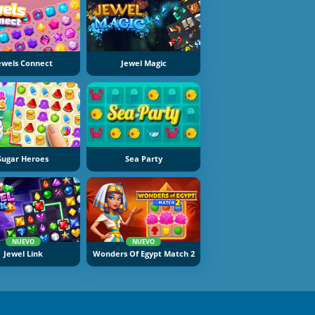
ewels Connect
Jewel Magic
Sugar Heroes
Sea Party
NUEVO
NUEVO
Jewel Link
Wonders Of Egypt Match 2