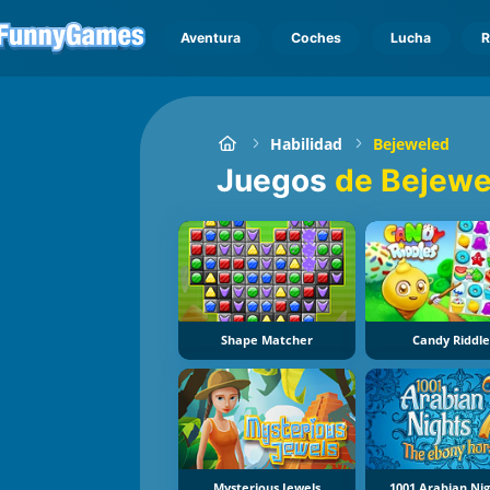
Aventura
Coches
Lucha
R
Habilidad
Bejeweled
Juegos
de Bejewe
Shape Matcher
Candy Riddle
Mysterious Jewels
1001 Arabian Nig