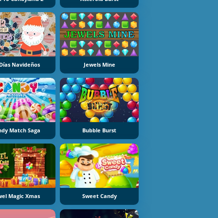
 Días Navideños
Jewels Mine
ndy Match Saga
Bubble Burst
wel Magic Xmas
Sweet Candy