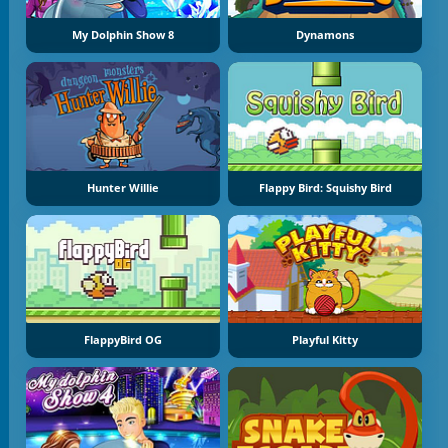
My Dolphin Show 8
Dynamons
Hunter Willie
Flappy Bird: Squishy Bird
FlappyBird OG
Playful Kitty