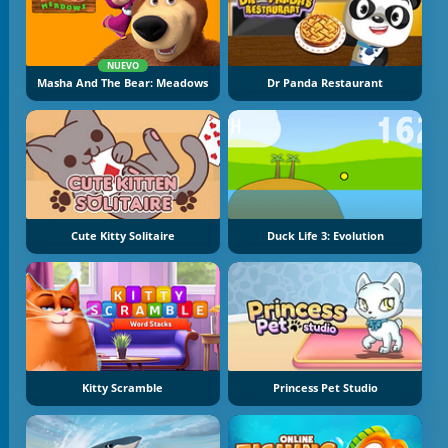
NUEVO
Masha And The Bear: Meadows
Dr Panda Restaurant
Cute Kitty Solitaire
Duck Life 3: Evolution
Kitty Scramble
Princess Pet Studio