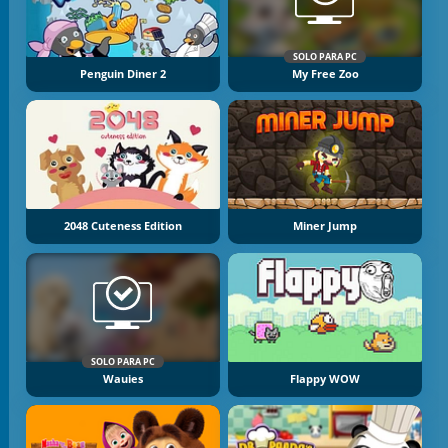
SOLO PARA PC
Penguin Diner 2
My Free Zoo
2048 Cuteness Edition
Miner Jump
SOLO PARA PC
Wauies
Flappy WOW