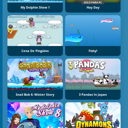
SOLO PARA PC
My Dolphin Show 1
Hay Day
Cena De Pingüino
Fishy!
Snail Bob 6: Winter Story
3 Pandas In Japan