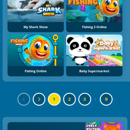
My Shark Show
Fishing 2 Online
Fishing Online
Baby Supermarket
1
2
3
|
9