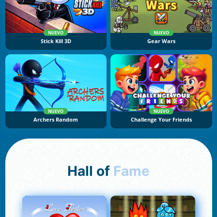
NUEVO
NUEVO
Stick Kill 3D
Gear Wars
NUEVO
NUEVO
Archers Random
Challenge Your Friends
Hall of
Fame