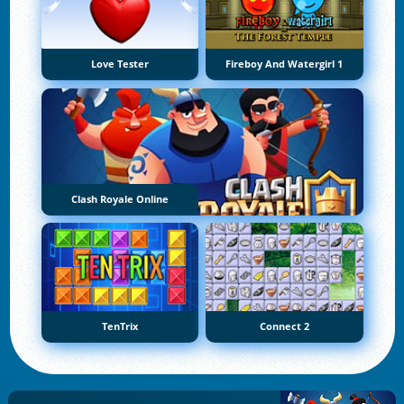
Love Tester
Fireboy And Watergirl 1
Clash Royale Online
TenTrix
Connect 2