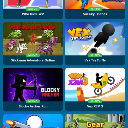
NUEVO
NUEVO
Who Dies Last
Sneaky Friends
NUEVO
NUEVO
Stickman Adventure Online
Vex Try To Fly
NUEVO
NUEVO
Blocky Archer Run
Vex X3M 3