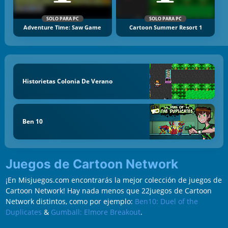
SOLO PARA PC
SOLO PARA PC
Adventure Time: Saw Game
Cartoon Summer Resort 1
Historietas Colonia De Verano
Ben 10
Juegos de Cartoon Network
¡En Misjuegos.com encontrarás la mejor colección de juegos de
Cartoon Network! Hay nada menos que 22juegos de Cartoon
Network distintos, como por ejemplo:
Ben10: Duel of the
Duplicates
&
Gumball: Elmore Breakout
.