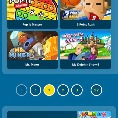
Pop It Master
3 Point Rush
Mr. Miner
My Dolphin Show 5
1
2
3
|
22