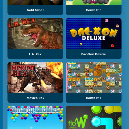
Gold Miner
Bomb It 6
L.A. Rex
Pac-Xon Deluxe
Mexico Rex
Bomb It 1